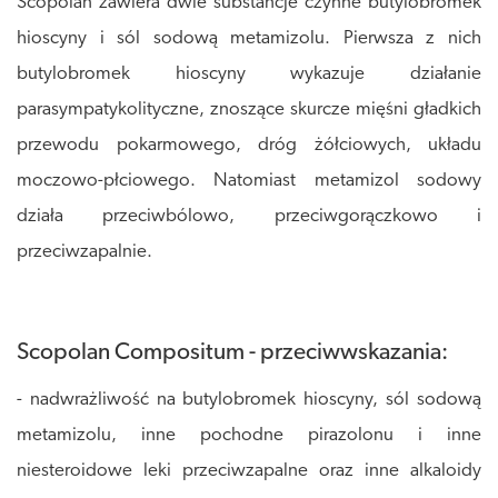
Scopolan zawiera dwie substancje czynne butylobromek
hioscyny i sól sodową metamizolu. Pierwsza z nich
butylobromek hioscyny wykazuje działanie
parasympatykolityczne, znoszące skurcze mięśni gładkich
przewodu pokarmowego, dróg żółciowych, układu
moczowo-płciowego. Natomiast metamizol sodowy
działa przeciwbólowo, przeciwgorączkowo i
przeciwzapalnie.
Scopolan Compositum - przeciwwskazania:
- nadwrażliwość na butylobromek hioscyny, sól sodową
metamizolu, inne pochodne pirazolonu i inne
niesteroidowe leki przeciwzapalne oraz inne alkaloidy