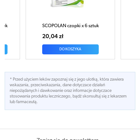
tuk
AZUCALEN płyn 100g
SC
27,78 zł
31
DO KOSZYKA
* Przed użyciem leków zapoznaj się z jego ulotką, która zawiera
wskazania, przeciwskazania, dane dotyczace działań
niepożądanych i dawkowanie oraz informacje dotyczace
stosowania produktu leczniczego, bądź skonsultuj się z lekarzem
lub farmaceutą.