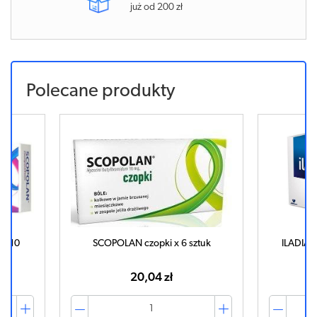
już od 200 zł
Polecane produkty
x 10
SCOPOLAN czopki x 6 sztuk
ILADIAN 
20,04 zł