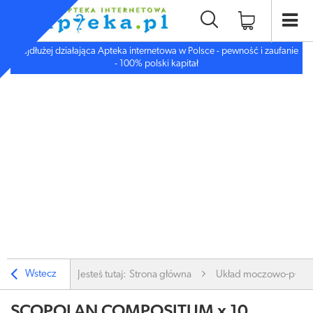
Najdłużej działająca Apteka internetowa w Polsce - pewność i zaufanie
- 100% polski kapitał
Wstecz
Jesteś tutaj:
Strona główna
Układ moczowo-płc.
SCOPOLAN COMPOSITUM x 10