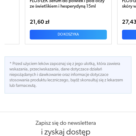
LEK Serum do powiek i pod oczy
FLOS-LEK Sensitive Krem po
ietlikiem i hesperydyną 15ml
skóry wrażliwej 30ml
0 zł
27,43 zł
DO KOSZYKA
DO KOSZYKA
* Przed użyciem leków zapoznaj się z jego ulotką, która zawiera
wskazania, przeciwskazania, dane dotyczace działań
niepożądanych i dawkowanie oraz informacje dotyczace
stosowania produktu leczniczego, bądź skonsultuj się z lekarzem
lub farmaceutą.
Zapisz się do newslettera
i zyskaj dostęp