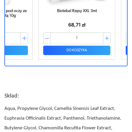
oczy ze
Biotebal Rzęsy XXL 3ml
FLOSLEK Że
0g
świet
68,71 zł
DO KOSZYKA
Skład:
Aqua, Propylene Glycol, Camellia Sinensis Leaf Extract,
Euphrasia Officinalis Extract, Panthenol, Triethanolamine,
Butylene Glycol, Chamomilla Recutita Flower Extract,