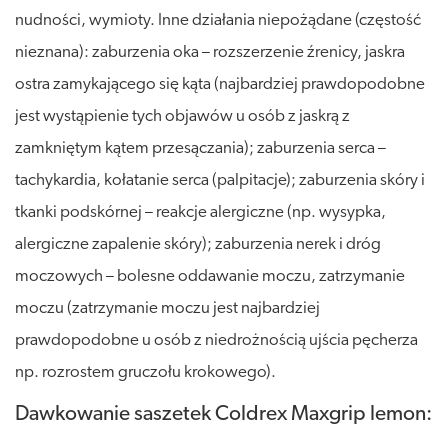
nudności, wymioty. Inne działania niepożądane (częstość
nieznana): zaburzenia oka – rozszerzenie źrenicy, jaskra
ostra zamykającego się kąta (najbardziej prawdopodobne
jest wystąpienie tych objawów u osób z jaskrą z
zamkniętym kątem przesączania); zaburzenia serca –
tachykardia, kołatanie serca (palpitacje); zaburzenia skóry i
tkanki podskórnej – reakcje alergiczne (np. wysypka,
alergiczne zapalenie skóry); zaburzenia nerek i dróg
moczowych – bolesne oddawanie moczu, zatrzymanie
moczu (zatrzymanie moczu jest najbardziej
prawdopodobne u osób z niedrożnością ujścia pęcherza
np. rozrostem gruczołu krokowego).
Dawkowanie saszetek Coldrex Maxgrip lemon: