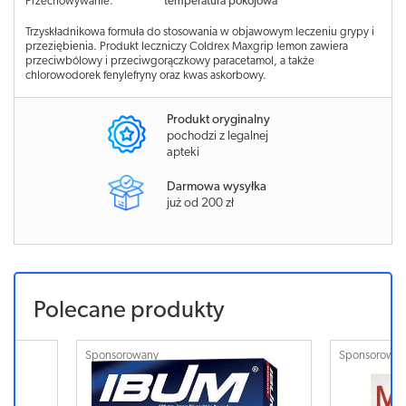
Przechowywanie:
temperatura pokojowa
Trzyskładnikowa formuła do stosowania w objawowym leczeniu grypy i
przeziębienia. Produkt leczniczy Coldrex Maxgrip lemon zawiera
przeciwbólowy i przeciwgorączkowy paracetamol, a także
chlorowodorek fenylefryny oraz kwas askorbowy.
Produkt oryginalny
pochodzi z legalnej
apteki
Darmowa wysyłka
już od 200 zł
Polecane produkty
Sponsorowany
Sponsorowa