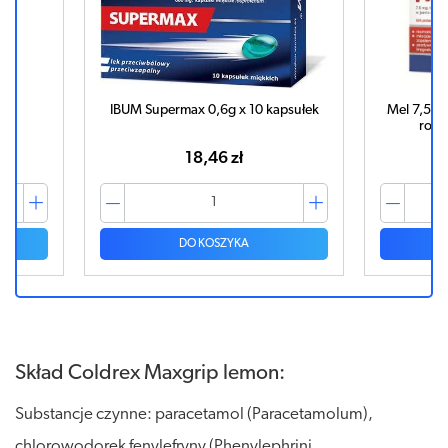
k
IBUM Supermax 0,6g x 10 kapsułek
Mel 7,5mg
rozp
18,46 zł
DO KOSZYKA
Skład Coldrex Maxgrip lemon:
Substancje czynne: paracetamol (Paracetamolum),
chlorowodorek fenylefryny (Phenylephrini