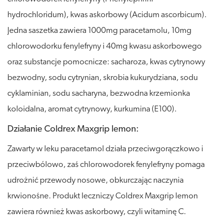
hydrochloridum), kwas askorbowy (Acidum ascorbicum).
Jedna saszetka zawiera 1000mg paracetamolu, 10mg
chlorowodorku fenylefryny i 40mg kwasu askorbowego
oraz substancje pomocnicze: sacharoza, kwas cytrynowy
bezwodny, sodu cytrynian, skrobia kukurydziana, sodu
cyklaminian, sodu sacharyna, bezwodna krzemionka
koloidalna, aromat cytrynowy, kurkumina (E100).
Działanie Coldrex Maxgrip lemon:
Zawarty w leku paracetamol działa przeciwgorączkowo i
przeciwbólowo, zaś chlorowodorek fenylefryny pomaga
udrożnić przewody nosowe, obkurczając naczynia
krwionośne. Produkt leczniczy Coldrex Maxgrip lemon
zawiera również kwas askorbowy, czyli witaminę C.