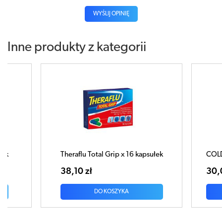
WYŚLIJ OPINIĘ
Inne produkty z kategorii
sułek
COLDREX MAXGRIP C x 12 tabletek
C
30,02 zł
3
DO KOSZYKA