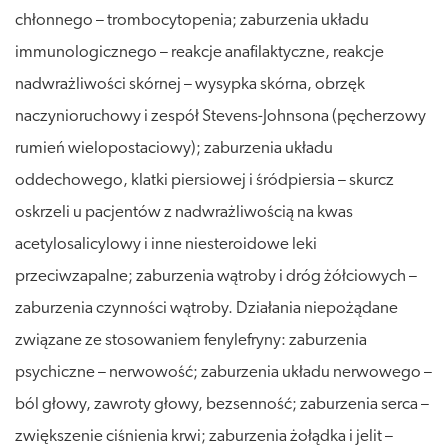
chłonnego – trombocytopenia; zaburzenia układu
immunologicznego – reakcje anafilaktyczne, reakcje
nadwrażliwości skórnej – wysypka skórna, obrzęk
naczynioruchowy i zespół Stevens-Johnsona (pęcherzowy
rumień wielopostaciowy); zaburzenia układu
oddechowego, klatki piersiowej i śródpiersia – skurcz
oskrzeli u pacjentów z nadwrażliwością na kwas
acetylosalicylowy i inne niesteroidowe leki
przeciwzapalne; zaburzenia wątroby i dróg żółciowych –
zaburzenia czynności wątroby. Działania niepożądane
związane ze stosowaniem fenylefryny: zaburzenia
psychiczne – nerwowość; zaburzenia układu nerwowego –
ból głowy, zawroty głowy, bezsenność; zaburzenia serca –
zwiększenie ciśnienia krwi; zaburzenia żołądka i jelit –