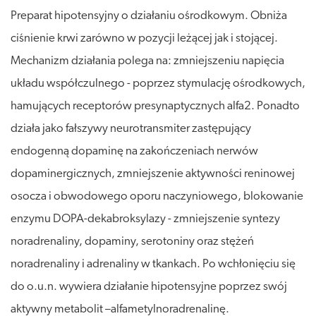
Preparat hipotensyjny o działaniu ośrodkowym. Obniża
ciśnienie krwi zarówno w pozycji leżącej jak i stojącej.
Mechanizm działania polega na: zmniejszeniu napięcia
układu współczulnego - poprzez stymulację ośrodkowych,
hamujących receptorów presynaptycznych alfa2. Ponadto
działa jako fałszywy neurotransmiter zastępujący
endogenną dopaminę na zakończeniach nerwów
dopaminergicznych, zmniejszenie aktywności reninowej
osocza i obwodowego oporu naczyniowego, blokowanie
enzymu DOPA-dekabroksylazy - zmniejszenie syntezy
noradrenaliny, dopaminy, serotoniny oraz stężeń
noradrenaliny i adrenaliny w tkankach. Po wchłonięciu się
do o.u.n. wywiera działanie hipotensyjne poprzez swój
aktywny metabolit –alfametylnoradrenalinę.