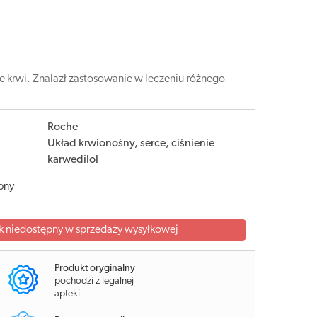
 krwi. Znalazł zastosowanie w leczeniu różnego
Roche
Układ krwionośny, serce, ciśnienie
karwedilol
pny
k niedostępny w sprzedaży wysyłkowej
Produkt oryginalny
pochodzi z legalnej
apteki