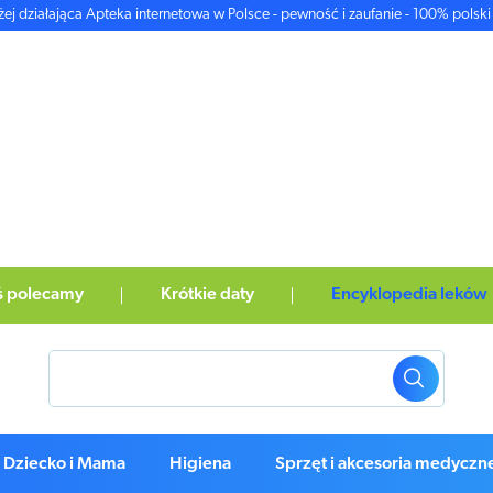
żej działająca Apteka internetowa w Polsce - pewność i zaufanie - 100% polski 
ś polecamy
Krótkie daty
Encyklopedia leków
Dziecko i Mama
Higiena
Sprzęt i akcesoria medyczn