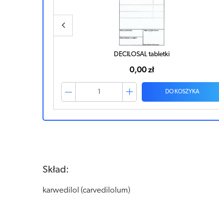
DECILOSAL tabletki
0,00 zł
ZYKA
DO KOSZYKA
Skład:
karwedilol (carvedilolum)