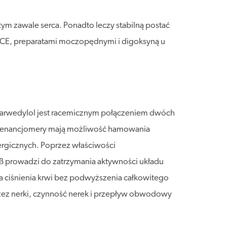
tym zawale serca. Ponadto leczy stabilną postać
 ACE, preparatami moczopędnymi i digoksyną u
. Karwedylol jest racemicznym połączeniem dwóch
a enancjomery mają możliwość hamowania
ergicznych. Poprzez właściwości
 prowadzi do zatrzymania aktywności układu
a ciśnienia krwi bez podwyższenia całkowitego
ez nerki, czynność nerek i przepływ obwodowy