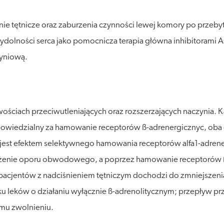
enie tętnicze oraz zaburzenia czynności lewej komory po przeby
ewydolności serca jako pomocnicza terapia główna inhibitorami
zyniową.
ciwościach przeciwutleniających oraz rozszerzających naczynia
powiedzialny za hamowanie receptorów ß-adrenergicznyc, ob
ia jest efektem selektywnego hamowania receptorów alfa1-adren
iżenie oporu obwodowego, a poprzez hamowanie receptorów ß
 pacjentów z nadciśnieniem tętniczym dochodzi do zmniejszeni
ków o działaniu wyłącznie ß-adrenolitycznym; przepływ prz
emu zwolnieniu.