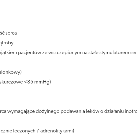
ść serca
wątroby
 wyjątkiem pacjentów ze wszczepionym na stałe stymulatorem ser
dsionkowy)
icze skurczowe <85 mmHg)
a serca wymagające dożylnego podawania leków o działaniu in
cznie leczonych ?-adrenolitykami)