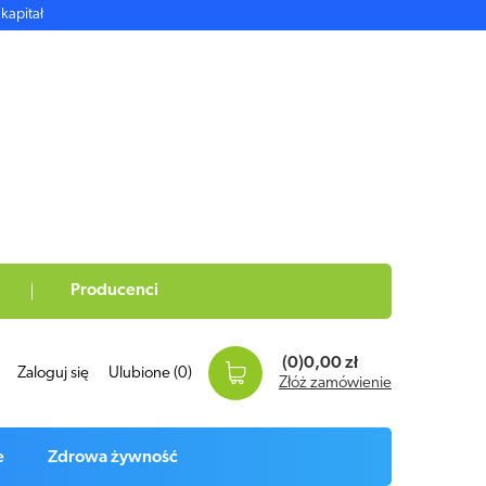
kapitał
Producenci
(0)
0,00 zł
Zaloguj się
Ulubione
(0)
Złóż zamówienie
e
Zdrowa żywność