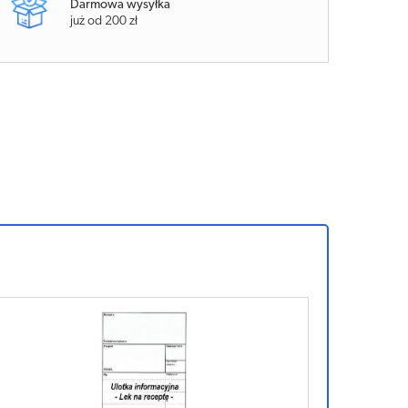
Darmowa wysyłka
już od 200 zł