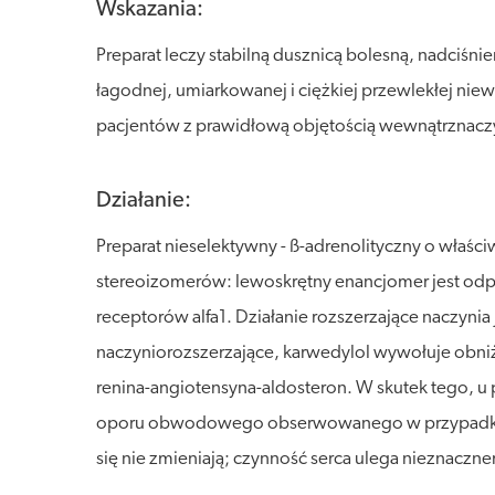
Wskazania:
Preparat leczy stabilną dusznicą bolesną, nadciśni
łagodnej, umiarkowanej i ciężkiej przewlekłej ni
pacjentów z prawidłową objętością wewnątrznac
Działanie:
Preparat nieselektywny - ß-adrenolityczny o właś
stereoizomerów: lewoskrętny enancjomer jest od
receptorów alfa1. Działanie rozszerzające naczyn
naczyniorozszerzające, karwedylol wywołuje obn
renina-angiotensyna-aldosteron. W skutek tego, u
oporu obwodowego obserwowanego w przypadku le
się nie zmieniają; czynność serca ulega nieznaczn