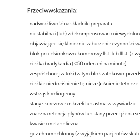
Przeciwwskazania:
- nadwrażliwość na składniki preparatu
- niestabilna i (lub) zdekompensowana niewydolno
- objawiające się klinicznie zaburzenie czynności 
- blok przedsionkowo-komorowy IIst. lub IIIst. (z
- ciężka bradykardia (<50 uderzeń na minutę)
- zespół chorej zatoki (w tym blok zatokowo-prze
- ciężkie niedociśnienie tętnicze (ciśnienie tętn
- wstrząs kardiogenny
- stany skurczowe oskrzeli lub astma w wywiadzie
- znaczna retencja płynów lub stany przeciążeni
- kwasica metaboliczna
- guz chromochłonny (z wyjątkiem pacjentów skute