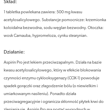
Skład:
1 tabletka powlekana zawiera: 500 mg kwasu
acetylosalicylowego. Substancje pomocnicze: krzemionka
koloidalna bezwodna, sodu węglan bezwodny. Otoczka:
wosk Carnauba, hypromeloza, cynku stearynian.
Działanie:
Aspirin Pro jest lekiem przeciwzapalnym. Działa na bazie
kwasu acetylosalicylowego, który w efekcie blokowania
czynności enzymu cyklooksygenazy (COX-1) powoduje
spadek gorączki oraz złagodzenie bólu (o niewielkim i
umiarkowanym nasileniu). Ponadto działa
przeciwagregacyjnie i ogranicza skłonność płytek krwi do
zlepiania się. Aspirin Pro ma postać wygodnych w