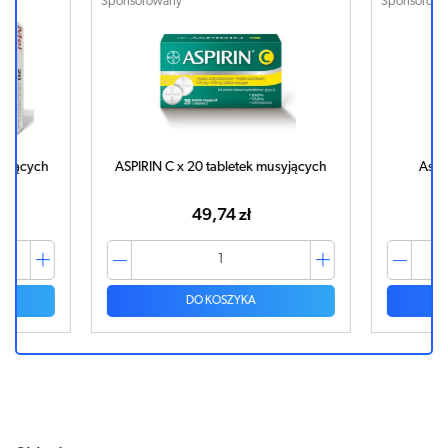
Sponsorowany
Sponsorowa
ających
ASPIRIN C x 20 tabletek musyjących
Aspiri
ej
49,74 zł
DO KOSZYKA