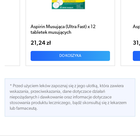
a (Ultra Fast) x 12
Aspirin Pro 500mg x 20 tabletek
jących
31,30 zł
DO KOSZYKA
DO KOSZYKA
* Przed użyciem leków zapoznaj się z jego ulotką, która zawiera
wskazania, przeciwskazania, dane dotyczace działań
niepożądanych i dawkowanie oraz informacje dotyczace
stosowania produktu leczniczego, bądź skonsultuj się z lekarzem
lub farmaceutą.