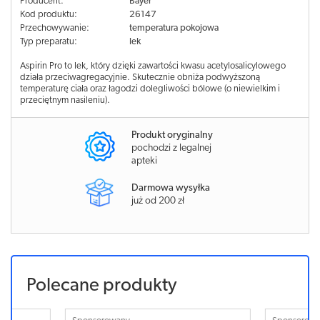
Producent:
Bayer
Kod produktu:
26147
Przechowywanie:
temperatura pokojowa
Typ preparatu:
lek
Aspirin Pro to lek, który dzięki zawartości kwasu acetylosalicylowego
działa przeciwagregacyjnie. Skutecznie obniża podwyższoną
temperaturę ciała oraz łagodzi dolegliwości bólowe (o niewielkim i
przeciętnym nasileniu).
Produkt oryginalny
pochodzi z legalnej
apteki
Darmowa wysyłka
już od 200 zł
Polecane produkty