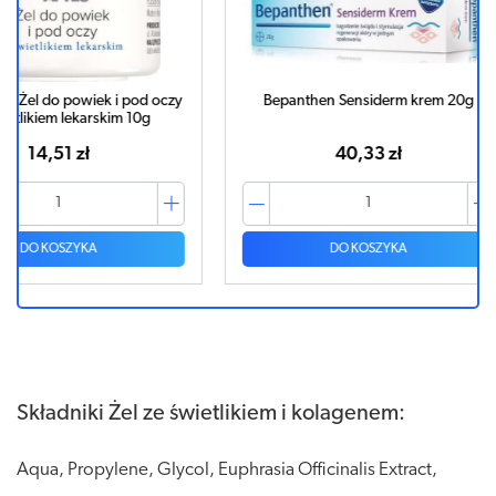
pod oczy
Bepanthen Sensiderm krem 20g
Bepanthen
10g
wyt
40,33 zł
DO KOSZYKA
Składniki Żel ze świetlikiem i kolagenem:
Aqua, Propylene, Glycol, Euphrasia Officinalis Extract,