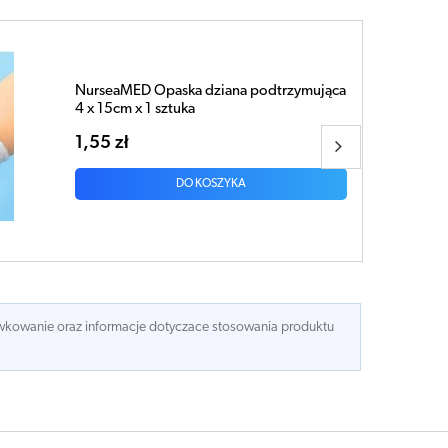
APTEO CARE Opaska elastyczna tkana z
zapinką 5m x 8cm x 1 sztuka
4,13 zł
DO KOSZYKA
dawkowanie oraz informacje dotyczace stosowania produktu