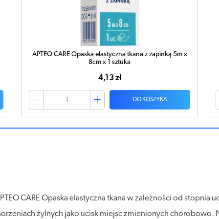
x
APTEO CARE Opaska elastyczna tkana z zapinką 5m x
8cm x 1 sztuka
4,13 zł
DO KOSZYKA
EO CARE Opaska elastyczna tkana w zależności od stopnia ucis
schorzeniach żylnych jako ucisk miejsc zmienionych chorobowo. 