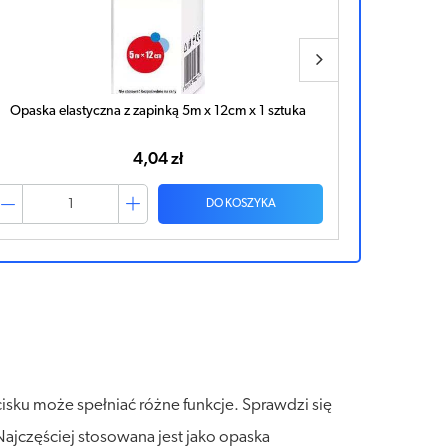
Opaska elastyczna z zapinką 5m x 12cm x 1 sztuka
APTEO CARE
4,04 zł
DO KOSZYKA
ku może spełniać różne funkcje. Sprawdzi się
Najczęściej stosowana jest jako opaska