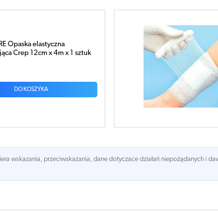
NurseaMED Opaska dziana podtrzymująca
4 x 15cm x 1 sztuka
1,55 zł
DO KOSZYKA
awiera wskazania, przeciwskazania, dane dotyczace działań niepożądanych i 