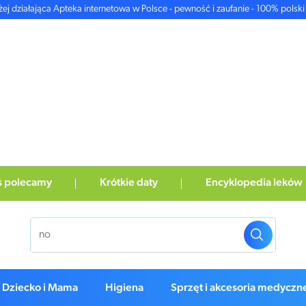
żej działająca Apteka internetowa w Polsce - pewność i zaufanie - 100% polski 
ś polecamy
Krótkie daty
Encyklopedia leków
Dziecko i Mama
Higiena
Sprzęt i akcesoria medyczn