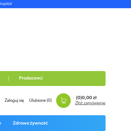
kapitał
Producenci
(0)
0,00 zł
Zaloguj się
Ulubione
(0)
Złóż zamówienie
e
Zdrowa żywność