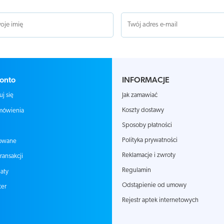
onto
INFORMACJE
Jak zamawiać
uj się
Koszty dostawy
mówienia
Sposoby płatności
Polityka prywatności
owane
Reklamacje i zwroty
transakcji
Regulamin
aty
Odstąpienie od umowy
ter
Rejestr aptek internetowych