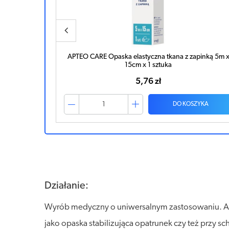
apinką 5m x
APTEO CARE Opaska elastyczna tkana z zapinką 5m 
15cm x 1 sztuka
5,76 zł
ZYKA
DO KOSZYKA
Działanie:
Wyrób medyczny o uniwersalnym zastosowaniu. APT
jako opaska stabilizująca opatrunek czy też przy 