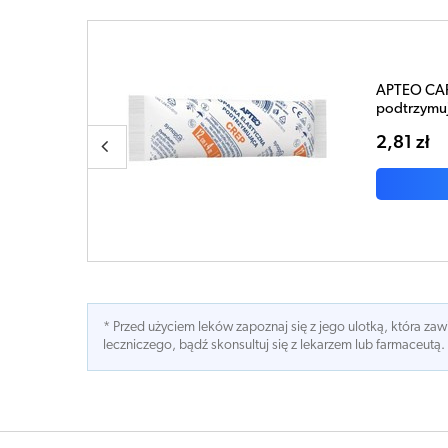
elastyczna
2cm x 4m x 1 sztuk
SZYKA
* Przed użyciem leków zapoznaj się z jego ulotką, która z
leczniczego, bądź skonsultuj się z lekarzem lub farmaceutą.