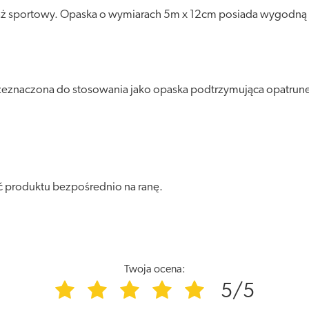
daż sportowy. Opaska o wymiarach 5m x 12cm posiada wygodną 
zeznaczona do stosowania jako opaska podtrzymująca opatrune
ć produktu bezpośrednio na ranę.
Twoja ocena:
5/5