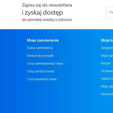
Zapisz się do newslettera
i zyskaj dostęp
do szerokiej wiedzy o zdrowiu
Moje zamówienie
Moje k
Status zamówienia
Zarejestr
Moje za
Śledzenie przesyłki
Koszyk
Chcę zareklamować towar
Obserw
Chcę zwrócić towar
Historia 
Chcę wymienić towar
Moje rab
Newslet