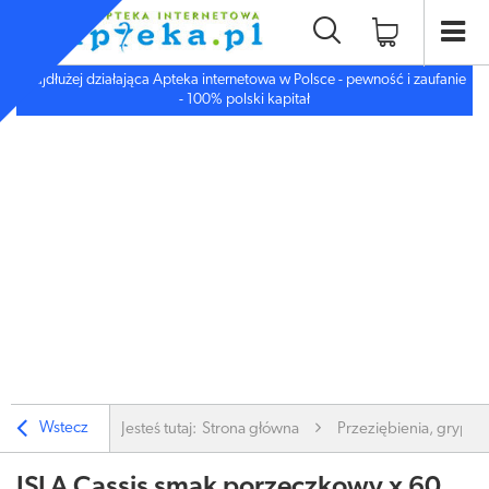
Najdłużej działająca Apteka internetowa w Polsce - pewność i zaufanie
- 100% polski kapitał
Wstecz
Jesteś tutaj:
Strona główna
Przeziębienia, grypa
ISLA Cassis smak porzeczkowy x 60