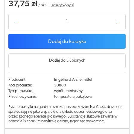
37,75 zł
/
szt.
+
koszty wysyłki
Dodaj do koszyka
Dodaj do ulubionych
Producent:
Engelhard Arzneimittel
Kod produktu:
30800
Typ preparatu:
wyrób medyczny
Przechowywanie:
temperatura pokojowa
Pyszne pastylki na gardło o smaku porzeczkowym Isla Cassis doskonale
sprawdzają się jako wsparcie dla układu odpornościowego oraz
przeciążonego aparatu głosowego. Substancje śluzowe zawarte w
poroście islandzkim nawilżają gardło, łagodząc dyskomfort.