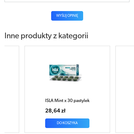
WYŚLIJ OPINIĘ
Inne produkty z kategorii
ISLA Cassis x 30 pastylek
Isla
26,32 zł
26
DO KOSZYKA