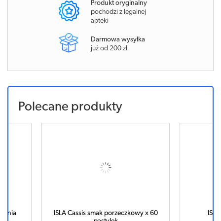
Produkt oryginalny
pochodzi z legalnej
apteki
Darmowa wysyłka
już od 200 zł
Polecane produkty
ssania
ISLA Cassis smak porzeczkowy x 60
ISLA