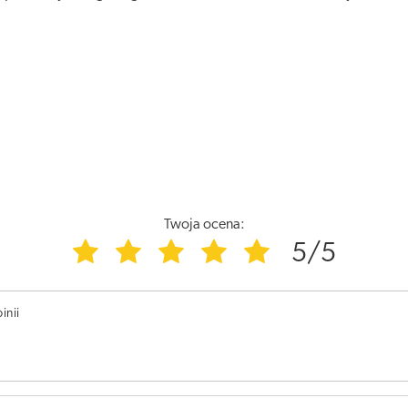
Twoja ocena:
5/5
inii