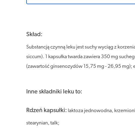
Skład:
Substancją czynną leku jest suchy wyciąg z korzeni
siccum). 1 kapsułka twarda zawiera 350 mg suchego
(zawartość ginsenozydów 15,75 mg - 26,95 mg); e
Inne składniki leku to:
Rdzeń kapsułki:
laktoza jednowodna, krzemionk
stearynian, talk;