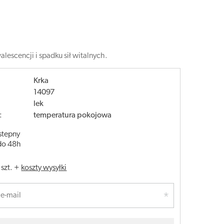
lescencji i spadku sił witalnych.
Krka
14097
lek
:
temperatura pokojowa
stepny
do 48h
/
szt.
+
koszty wysyłki