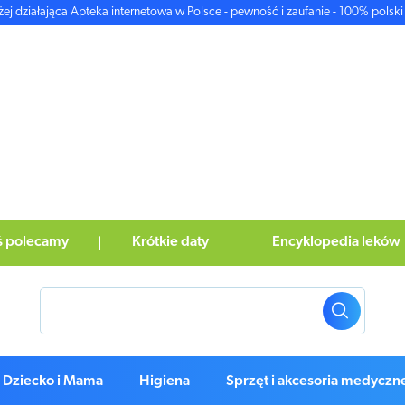
żej działająca Apteka internetowa w Polsce - pewność i zaufanie - 100% polski 
ś polecamy
Krótkie daty
Encyklopedia leków
Dziecko i Mama
Higiena
Sprzęt i akcesoria medyczn