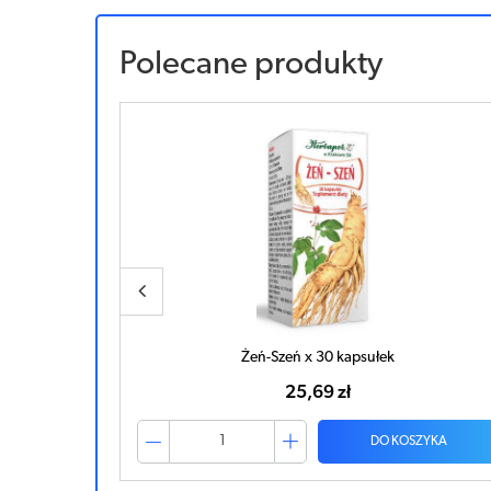
Polecane produkty
ułek
Żeń-Szeń x 30 kapsułek
25,69 zł
ZYKA
DO KOSZYKA