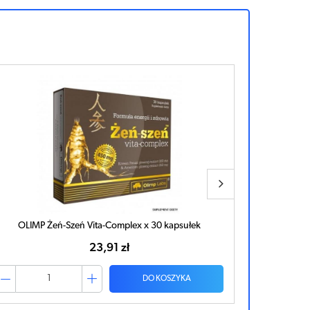
OLIMP Żeń-Szeń Vita-Complex x 30 kapsułek
Żeń
23,91 zł
DO KOSZYKA