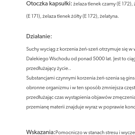
Otoczka kapsułki:
żelaza tlenek czarny (E 172),
(E 171), żelaza tlenek żółty (E 172), żelatyna.
Działanie:
Suchy wyciąg z korzenia żeń-szeń otrzymuje się w 
Dalekiego Wschodu od ponad 5000 lat. Jest to ciągl
przedłużający życie..
Substancjami czynnymi korzenia żeń-szenia są gi
obronne organizmu i w ten sposób zmniejsza częs
przedłużając czas wystąpienia objawów zmęczenia
przemianę materii znajduje wyraz w poprawie kondyc
Wskazania:
Pomocniczo w stanach stresu i wycze