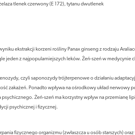
 żelaza tlenek czerwony (E 172), tytanu dwutlenek
wyniku ekstrakcji korzeni rośliny Panax ginseng z rodzaju Aral
e jeden z najpopularniejszych leków. Żeń-szeń w medycynie chiń
nsenozydy, czyli saponozydy trójterpenowe o działaniu adapta
tość zakażeń. Ponadto wpływa na ośrodkowy układ nerwowy pob
 psychicznego. Żeń-szeń ma korzystny wpływ na przemianę lipi
ji psychicznej i fizycznej.
rpania fizycznego organizmu (zwłaszcza u osób starszych) oraz