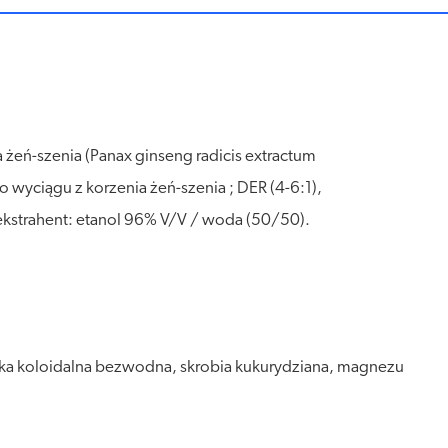
a żeń-szenia (Panax ginseng radicis extractum
 wyciągu z korzenia żeń-szenia ; DER (4-6:1),
kstrahent: etanol 96% V/V / woda (50/50).
a koloidalna bezwodna, skrobia kukurydziana, magnezu