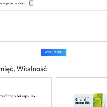
e zdjęcie produktu:
WYŚLIJ OPINIĘ
mięć, Witalność
ense x 60 kapsułek