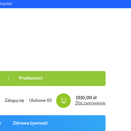
kapitał
Producenci
(0)
0,00 zł
Zaloguj się
Ulubione
(0)
Złóż zamówienie
e
Zdrowa żywność