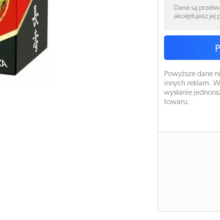
Dane są przetw
akceptujesz jej
Powyższe dane ni
innych reklam. W
wysłanie jednora
towaru.