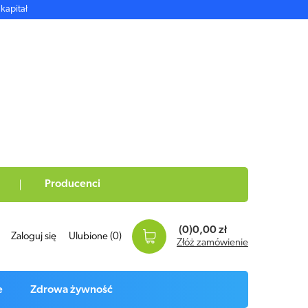
kapitał
Producenci
(0)
0,00 zł
Zaloguj się
Ulubione
(0)
Złóż zamówienie
e
Zdrowa żywność