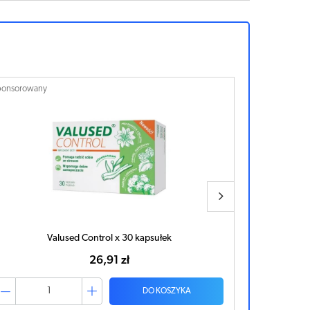
ponsorowany
Sponsorowan
Senolek 50mg x 16 kapsułek
36,61 zł
DO KOSZYKA