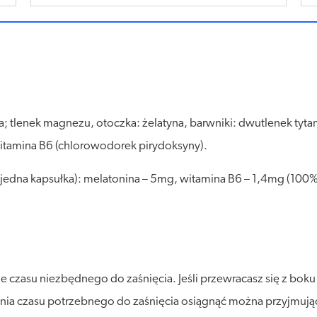
a; tlenek magnezu, otoczka: żelatyna, barwniki: dwutlenek tyta
tamina B6 (chlorowodorek pirydoksyny).
i (jedna kapsułka): melatonina – 5mg, witamina B6 – 1,4mg (1
ie czasu niezbędnego do zaśnięcia. Jeśli przewracasz się z bok
cenia czasu potrzebnego do zaśnięcia osiągnąć można przyjmuj