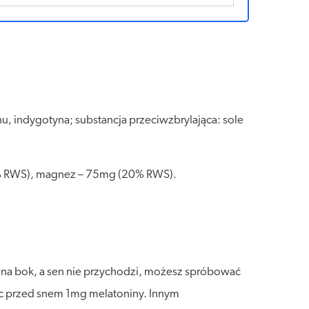
nu, indygotyna; substancja przeciwzbrylająca: sole
00% RWS), magnez – 75mg (20% RWS).
u na bok, a sen nie przychodzi, możesz spróbować
ąc przed snem 1mg melatoniny. Innym