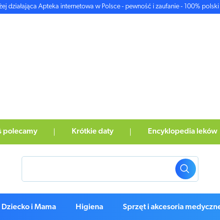
żej działająca Apteka internetowa w Polsce - pewność i zaufanie - 100% polski 
ś polecamy
Krótkie daty
Encyklopedia leków
Dziecko i Mama
Higiena
Sprzęt i akcesoria medyczn