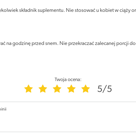
olwiek składnik suplementu. Nie stosować u kobiet w ciąży ora
ać na godzinę przed snem. Nie przekraczać zalecanej porcji do
Twoja ocena:
5/5
inii