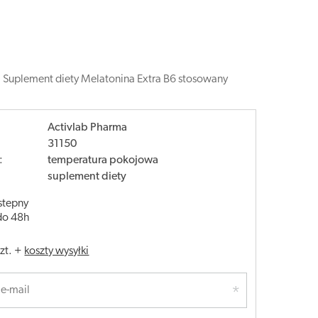
. Suplement diety Melatonina Extra B6 stosowany
Activlab Pharma
31150
:
temperatura pokojowa
suplement diety
stepny
do 48h
szt.
+
koszty wysyłki