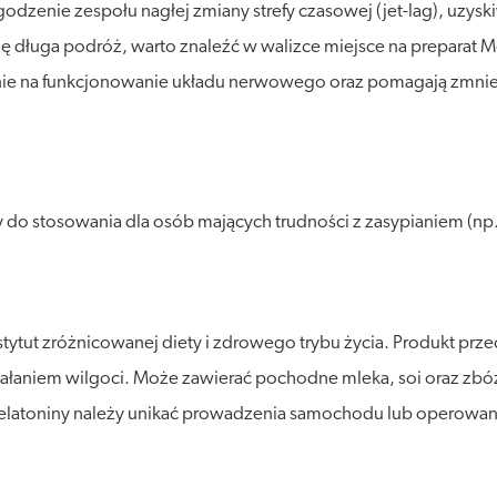
odzenie zespołu nagłej zmiany strefy czasowej (jet-lag), uzy
 Cię długa podróż, warto znaleźć w walizce miejsce na preparat
nie na funkcjonowanie układu nerwowego oraz pomagają zmniej
y do stosowania dla osób mających trudności z zasypianiem (n
tytut zróżnicowanej diety i zdrowego trybu życia. Produkt pr
ałaniem wilgoci. Może zawierać pochodne mleka, soi oraz zbóż
melatoniny należy unikać prowadzenia samochodu lub operowan