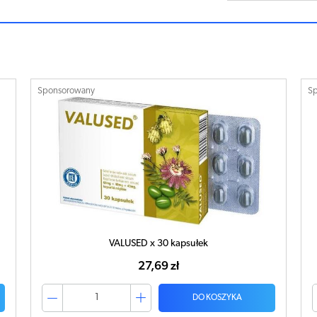
Sponsorowany
S
Valused Control x 30 kapsułek
26,91 zł
DO KOSZYKA