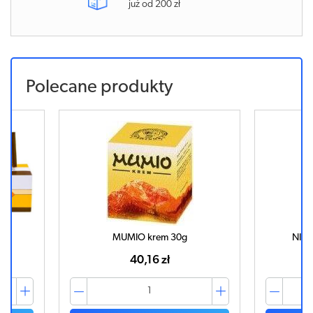
już od 200 zł
Polecane produkty
MUMIO krem 30g
NIZO
40,16 zł