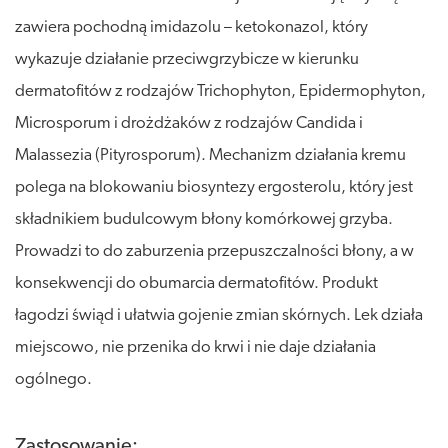
zawiera pochodną imidazolu – ketokonazol, który
wykazuje działanie przeciwgrzybicze w kierunku
dermatofitów z rodzajów Trichophyton, Epidermophyton,
Microsporum i drożdżaków z rodzajów Candida i
Malassezia (Pityrosporum). Mechanizm działania kremu
polega na blokowaniu biosyntezy ergosterolu, który jest
składnikiem budulcowym błony komórkowej grzyba.
Prowadzi to do zaburzenia przepuszczalności błony, a w
konsekwencji do obumarcia dermatofitów. Produkt
łagodzi świąd i ułatwia gojenie zmian skórnych. Lek działa
miejscowo, nie przenika do krwi i nie daje działania
ogólnego.
Zastosowanie: