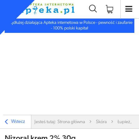
Najdłużej działająca Apteka internetowa w Polsce - pewność i zaufanie
- 100% polski kapitał
Wstecz
Jesteś tutaj:
Strona główna
Skóra
Łupież, Łus
Nizoral krem 2% 30g