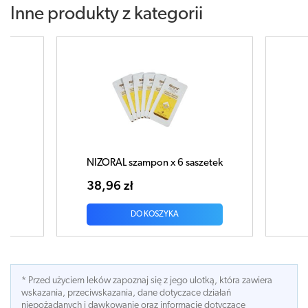
Inne produkty z kategorii
aszetek
NIZORAL Szampon 60ml
51,34 zł
DO KOSZYKA
* Przed użyciem leków zapoznaj się z jego ulotką, która zawiera
wskazania, przeciwskazania, dane dotyczace działań
niepożądanych i dawkowanie oraz informacje dotyczace