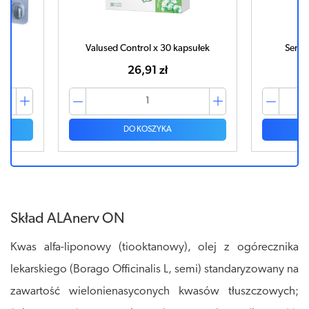
k
Valused Control x 30 kapsułek
Senol
26,91 zł
DO KOSZYKA
Skład ALAnerv ON
Kwas alfa-liponowy (tiooktanowy), olej z ogórecznika
lekarskiego (Borago Officinalis L, semi) standaryzowany na
zawartość wielonienasyconych kwasów tłuszczowych;