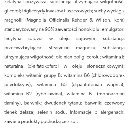
żelatyna spożywcza; substancja utrzymująca wilgotność:
glicerol; triglicerydy kwasów tłuszczowych; suchy wyciąg z
magnolii (Magnolia Officinalis Rehder & Wilson, kora)
standaryzowany na 90% zawartości honokiolu; emulgator:
lecytyna sojowa w oleju sojowym; substancja
przeciwzbrylająca: stearynian magnezu; substancja
utrzymująca wilgotność: oleinian poliglicerolu; witamina E
naturalna (d-alfatokoferol w oleju słonecznikowym);
kompleks witamin grupy B: witamina B6 (chlorowodorek
pirydoksyny), witamina B5 (d-pantotenian wapnia),
witamina B2 (ryboflawina), witamina B1 (monoazotan
tiaminy), barwnik: dwutlenek tytanu; barwnik: czerwony
tlenek żelaza; selenin sodu. Informacje o alergenach:
zawiera produkty pochodzące z soi.