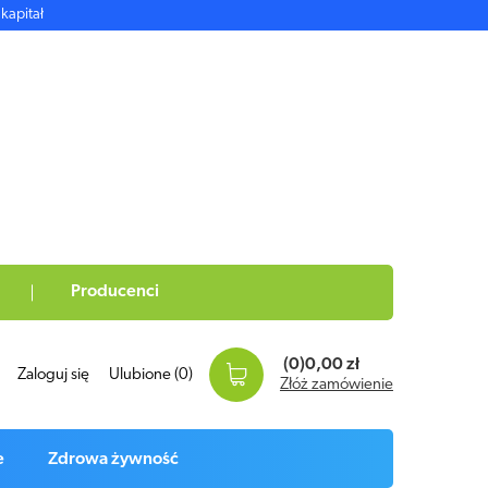
kapitał
Producenci
(0)
0,00 zł
Zaloguj się
Ulubione
(0)
Złóż zamówienie
e
Zdrowa żywność