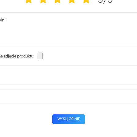
5/5
inii
e zdjęcie produktu:
WYŚLIJ OPINIĘ