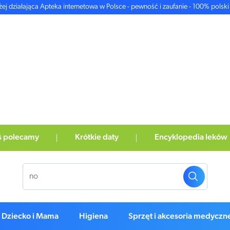
żej działająca Apteka internetowa w Polsce - pewność i zaufanie - 100% polski 
ś polecamy
Krótkie daty
Encyklopedia leków
Dziecko i Mama
Higiena
Sprzęt i akcesoria medyczn