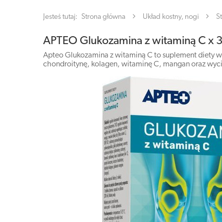
Jesteś tutaj:
Strona główna
Układ kostny, nogi
S
APTEO Glukozamina z witaminą C x 3
Apteo Glukozamina z witaminą C to suplement diety 
chondroitynę, kolagen, witaminę C, mangan oraz wycią