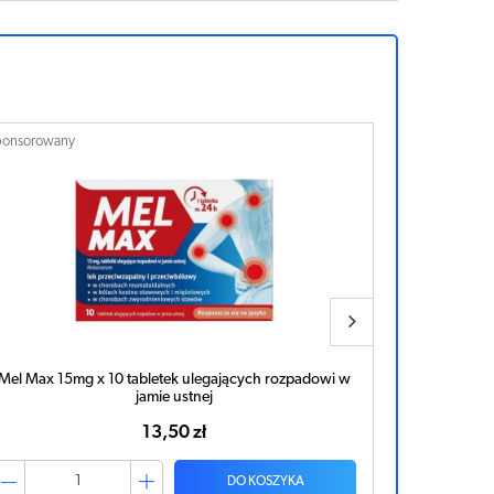
ponsorowany
Sponsorowan
Mel Max 15mg x 10 tabletek ulegających rozpadowi w
Mel 7,5m
jamie ustnej
13,50 zł
DO KOSZYKA