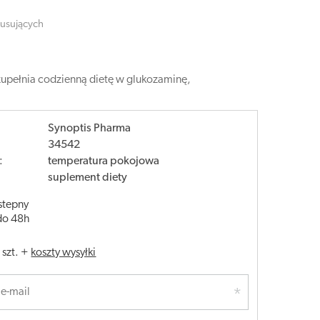
musujących
upełnia codzienną dietę w glukozaminę,
Synoptis Pharma
34542
:
temperatura pokojowa
suplement diety
stepny
do 48h
/
szt.
+
koszty wysyłki