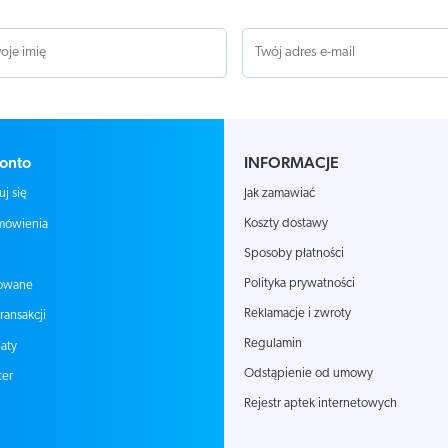
onto
INFORMACJE
Jak zamawiać
uj się
Koszty dostawy
mówienia
Sposoby płatności
Polityka prywatności
owane
Reklamacje i zwroty
transakcji
Regulamin
aty
Odstąpienie od umowy
ter
Rejestr aptek internetowych