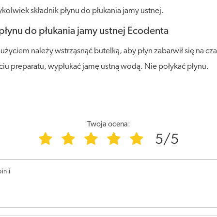
olwiek składnik płynu do płukania jamy ustnej.
łynu do płukania jamy ustnej Ecodenta
ciem należy wstrząsnąć butelką, aby płyn zabarwił się na cza
yciu preparatu, wypłukać jamę ustną wodą. Nie połykać płynu.
Twoja ocena:
5/5
inii