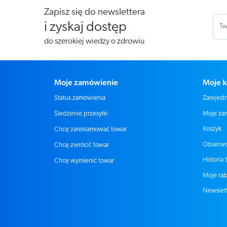
Zapisz się do newslettera
i zyskaj dostęp
do szerokiej wiedzy o zdrowiu
Moje zamówienie
Moje k
Status zamówienia
Zarejestr
Moje za
Śledzenie przesyłki
Koszyk
Chcę zareklamować towar
Obserw
Chcę zwrócić towar
Historia 
Chcę wymienić towar
Moje rab
Newslet