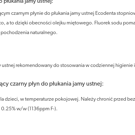
o płukania jamy ustnej:
m czarnym płynie do płukania jamy ustnej Ecodenta stopniowo
ąco, a to dzięki obecności olejku miętowego. Fluorek sodu po
w pochodzenia naturalnego.
 ustnej rekomendowany do stosowania w codziennej higienie i 
cy czarny płyn do płukania jamy ustnej:
dzieci, w temperaturze pokojowej. Należy chronić przed bezp
du 0.25% w/w (1136ppm F-).