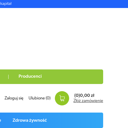
kapitał
Producenci
(0)
0,00 zł
Zaloguj się
Ulubione
(0)
Złóż zamówienie
e
Zdrowa żywność