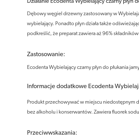
Działanie Ecodenta Wybielający czarny płyn d
Dębowy węgiel drzewny zastosowany w Wybielający
wybielający. Ponadto płyn działa także odświeżaj
podkreślić, że preparat zawiera aż 96% składnikó
Zastosowanie:
Ecodenta Wybielający czarny płyn do płukania jamy
Informacje dodatkowe Ecodenta Wybielają
Produkt przechowywać w miejscu niedostępnym dla 
bez alkoholu i konserwantów. Zawiera fluorek so
Przeciwwskazania: