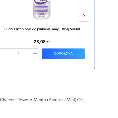
Eludril Ortho płyn do płukania jamy ustnej 500ml
Ecodenta 
28,08 zł
DO KOSZYKA
Charcoal Powder, Mentha Arvensis (Mint) Oil,