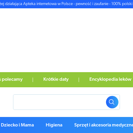
żej działająca Apteka internetowa w Polsce - pewność i zaufanie - 100% polski 
ś polecamy
Krótkie daty
Encyklopedia leków
Dziecko i Mama
Higiena
Sprzęt i akcesoria medyczn