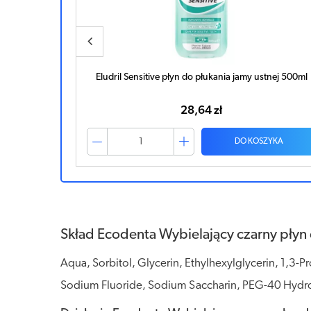
kania jamy
Eludril Sensitive płyn do płukania jamy ustnej 500ml
28,64 zł
ZYKA
DO KOSZYKA
Skład Ecodenta Wybielający czarny płyn 
Aqua, Sorbitol, Glycerin, Ethylhexylglycerin, 1,3
Sodium Fluoride, Sodium Saccharin, PEG-40 Hydro