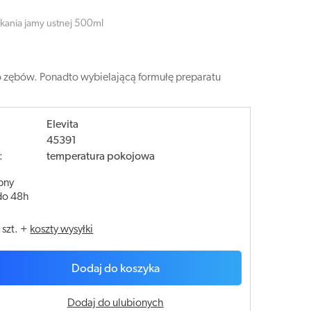
kania jamy ustnej 500ml
o zębów. Ponadto wybielającą formułę preparatu
Elevita
45391
:
temperatura pokojowa
pny
do 48h
/
szt.
+
koszty wysyłki
Dodaj do koszyka
Dodaj do ulubionych