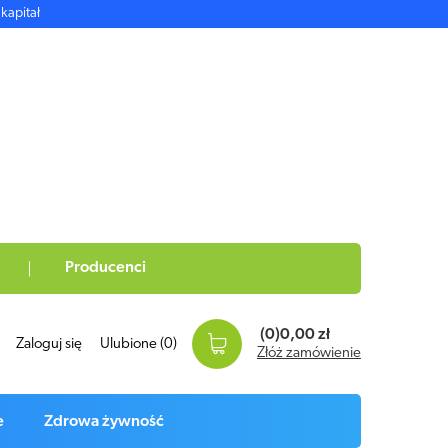
kapitał
Producenci
(0)
0,00 zł
Zaloguj się
Ulubione
(0)
Złóż zamówienie
e
Zdrowa żywność