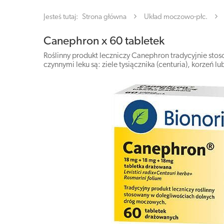
Jesteś tutaj:
Strona główna
Układ moczowo-płc.
Canephron x 60 tabletek
Roślinny produkt leczniczy Canephron tradycyjnie st
czynnymi leku są: ziele tysiącznika (centuria), korzeń l