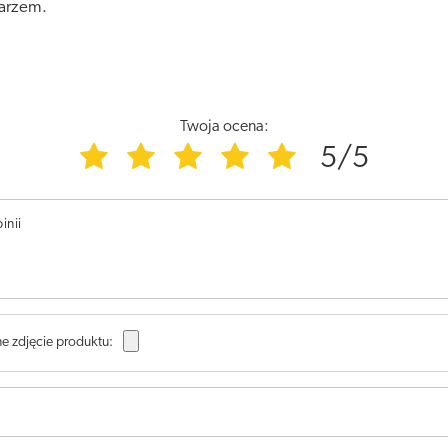
karzem.
Twoja ocena:
5/5
inii
e zdjęcie produktu: