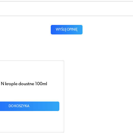
WYŚLIJ OPINIĘ
N krople doustne 100ml
DO KOSZYKA