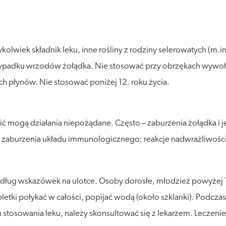
lwiek składnik leku, inne rośliny z rodziny selerowatych (m.in. 
rzypadku wrzodów żołądka. Nie stosować przy obrzękach wywołan
ch płynów. Nie stosować poniżej 12. roku życia.
ć mogą działania niepożądane. Często – zaburzenia żołądka i je
– zaburzenia układu immunologicznego: reakcje nadwrażliwości
edług wskazówek na ulotce. Osoby dorosłe, młodzież powyżej 12
etki połykać w całości, popijać wodą (około szklanki). Podczas
iach stosowania leku, należy skonsultować się z lekarzem. Lecze