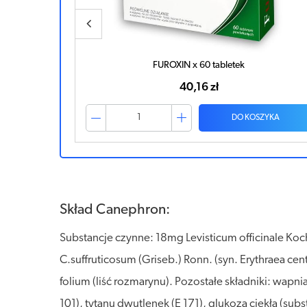
FUROXIN x 60 tabletek
40,16 zł
ZYKA
DO KOSZYKA
Skład Canephron:
Substancje czynne: 18mg Levisticum officinale Koch, 
C.suffruticosum (Griseb.) Ronn. (syn. Erythraea cent
folium (liść rozmarynu). Pozostałe składniki: wapn
101), tytanu dwutlenek (E 171), glukoza ciekła (s