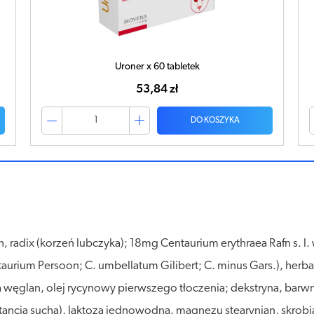
Uroner x 60 tabletek
53,84 zł
DO KOSZYKA
radix (korzeń lubczyka); 18mg Centaurium erythraea Rafn s. l. wł
aurium Persoon; C. umbellatum Gilibert; C. minus Gars.), herba (
ia węglan, olej rycynowy pierwszego tłoczenia; dekstryna, barwni
ubstancja sucha), laktoza jednowodna. magnezu stearynian, skr