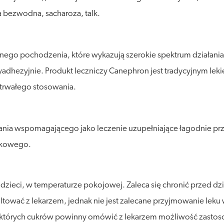
a bezwodna, sacharoza, talk.
nnego pochodzenia, które wykazują szerokie spektrum działania
dhezyjnie. Produkt leczniczy Canephron jest tradycyjnym lek
otrwałego stosowania.
ania wspomagającego jako leczenie uzupełniające łagodnie p
erkowego.
ieci, w temperaturze pokojowej. Zaleca się chronić przed dzi
nsultować z lekarzem, jednak nie jest zalecane przyjmowanie leku 
ektórych cukrów powinny omówić z lekarzem możliwość zastosow