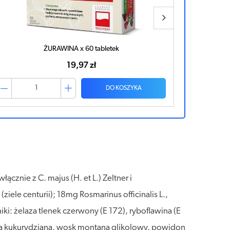
ŻURAWINA x 60 tabletek
19,97 zł
DO KOSZYKA
ącznie z C. majus (H. et L.) Zeltner i
ziele centurii); 18mg Rosmarinus officinalis L.,
ki: żelaza tlenek czerwony (E 172), ryboflawina (E
obia kukurydziana, wosk montana glikolowy, powidon