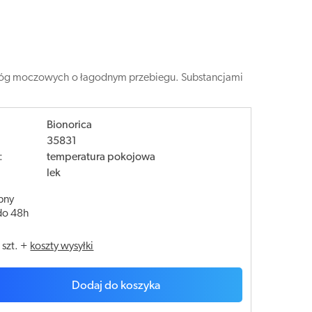
 dróg moczowych o łagodnym przebiegu. Substancjami
Bionorica
35831
:
temperatura pokojowa
lek
pny
do 48h
/
szt.
+
koszty wysyłki
Dodaj do koszyka