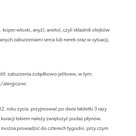
koper włoski, anyż), anetol, czyli składnik olejków
ych zaburzeniami serca lub nerek oraz w sytuacji,
lit: zaburzenia żołądkowo-jelitowe, w tym:
/alergiczne.
. roku życia: przyjmować po dwie tabletki 3 razy
 kuracji lekiem należy zwiększyć podaż płynów.
nie można prowadzić do czterech tygodni, przy czym