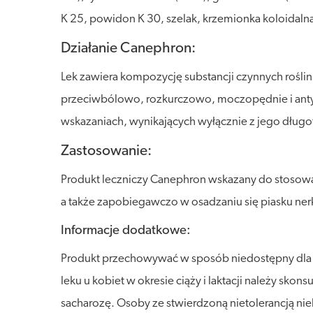
K 25, powidon K 30, szelak, krzemionka koloidaln
Działanie Canephron:
Lek zawiera kompozycję substancji czynnych rośli
przeciwbólowo, rozkurczowo, moczopędnie i antya
wskazaniach, wynikających wyłącznie z jego dług
Zastosowanie:
Produkt leczniczy Canephron wskazany do stosow
a także zapobiegawczo w osadzaniu się piasku n
Informacje dodatkowe:
Produkt przechowywać w sposób niedostępny dla dz
leku u kobiet w okresie ciąży i laktacji należy sko
sacharozę. Osoby ze stwierdzoną nietolerancją ni