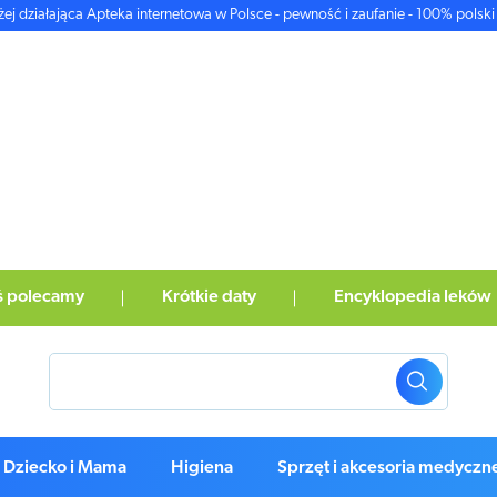
żej działająca Apteka internetowa w Polsce - pewność i zaufanie - 100% polski 
ś polecamy
Krótkie daty
Encyklopedia leków
Dziecko i Mama
Higiena
Sprzęt i akcesoria medyczn