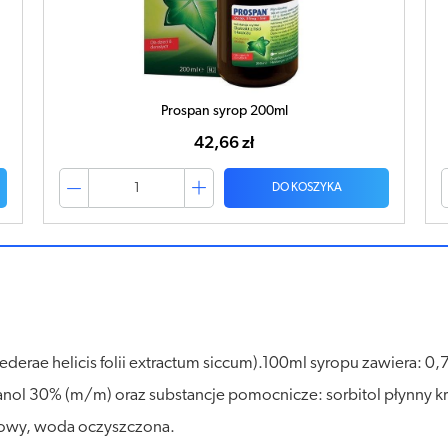
PROSPAN syrop 100ml
26,23 zł
DO KOSZYKA
ederae helicis folii extractum siccum).100ml syropu zawiera: 0,7
etanol 30% (m/m) oraz substancje pomocnicze: sorbitol płynny kr
iowy, woda oczyszczona.