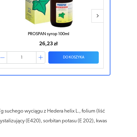
STODAL syrop 200ml
28,98 zł
DO KOSZYKA
g suchego wyciągu z Hedera helix L., folium (liść
ystalizujący (E420), sorbitan potasu (E 202), kwas