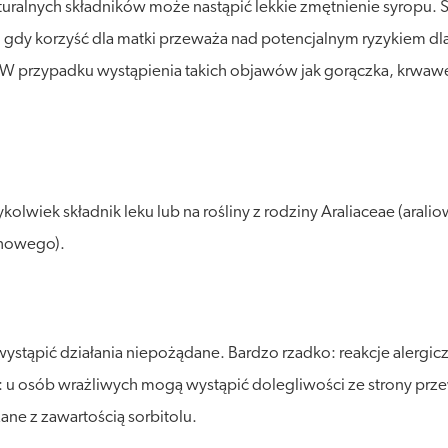
ralnych składników może nastąpić lekkie zmętnienie syropu. Sto
 gdy korzyść dla matki przeważa nad potencjalnym ryzykiem dl
aczej. W przypadku wystąpienia takich objawów jak gorączka, krw
lwiek składnik leku lub na rośliny z rodziny Araliaceae (araliow
chowego).
stąpić działania niepożądane. Bardzo rzadko: reakcje alergic
to: u osób wrażliwych mogą wystąpić dolegliwości ze strony 
ane z zawartością sorbitolu.