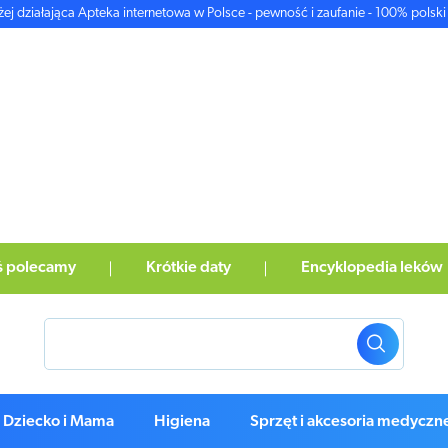
żej działająca Apteka internetowa w Polsce - pewność i zaufanie - 100% polski 
ś polecamy
Krótkie daty
Encyklopedia leków
Dziecko i Mama
Higiena
Sprzęt i akcesoria medyczn