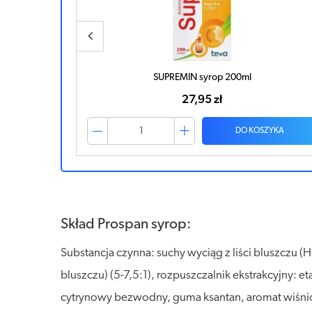
Prospan syrop 200ml
42,66 zł
ZYKA
DO KOSZYKA
Skład Prospan syrop:
Substancja czynna: suchy wyciąg z liści bluszczu (H
bluszczu) (5-7,5:1), rozpuszczalnik ekstrakcyjny: 
cytrynowy bezwodny, guma ksantan, aromat wiśn