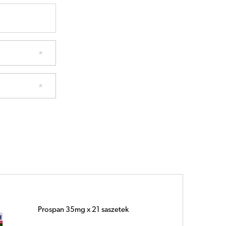
Prospan 26mg x 20 sztuk pastylek
miękkich