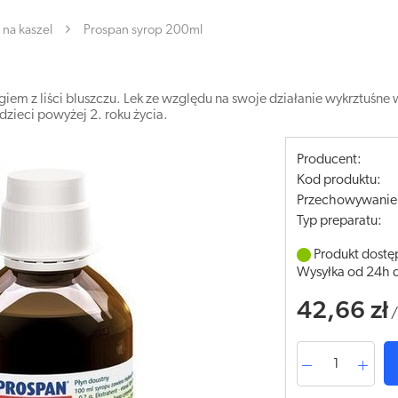
na kaszel
Prospan syrop 200ml
em z liści bluszczu. Lek ze względu na swoje działanie wykrztuśne 
dzieci powyżej 2. roku życia.
Producent:
Kod produktu:
Przechowywanie
Typ preparatu:
Produkt dostę
Wysyłka od 24h 
42,66 zł