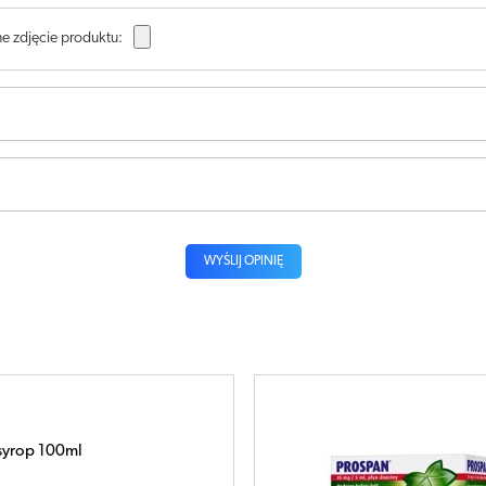
e zdjęcie produktu:
WYŚLIJ OPINIĘ
mg x 21 saszetek