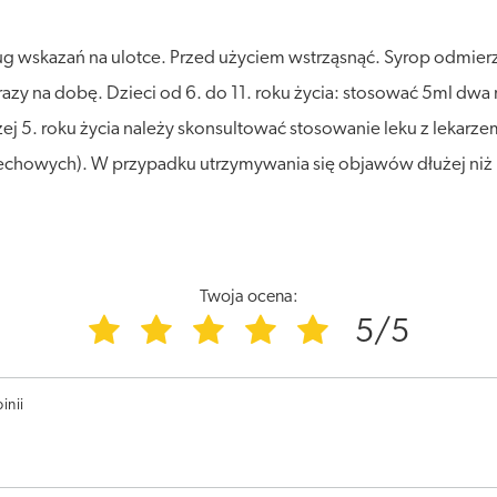
ug wskazań na ulotce. Przed użyciem wstrząsnąć. Syrop odmie
razy na dobę. Dzieci od 6. do 11. roku życia: stosować 5ml dwa 
j 5. roku życia należy skonsultować stosowanie leku z lekarzem
howych). W przypadku utrzymywania się objawów dłużej niż 7 
Twoja ocena:
5/5
inii