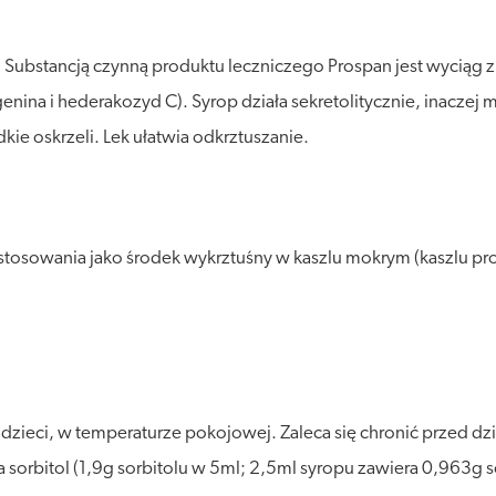
Substancją czynną produktu leczniczego Prospan jest wyciąg z 
nina i hederakozyd C). Syrop działa sekretolitycznie, inaczej 
kie oskrzeli. Lek ułatwia odkrztuszanie.
stosowania jako środek wykrztuśny w kaszlu mokrym (kaszlu pr
eci, w temperaturze pokojowej. Zaleca się chronić przed dział
 sorbitol (1,9g sorbitolu w 5ml; 2,5ml syropu zawiera 0,963g s