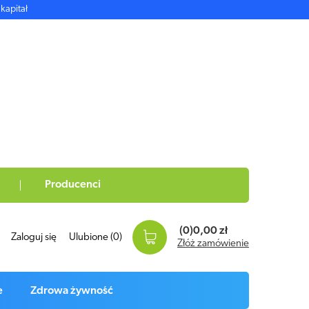
kapitał
Producenci
(0)
0,00 zł
Zaloguj się
Ulubione
(0)
Złóż zamówienie
e
Zdrowa żywność