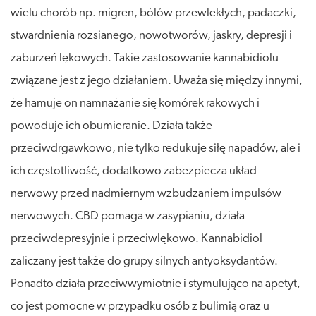
wielu chorób np. migren, bólów przewlekłych, padaczki,
stwardnienia rozsianego, nowotworów, jaskry, depresji i
zaburzeń lękowych. Takie zastosowanie kannabidiolu
związane jest z jego działaniem. Uważa się między innymi,
że hamuje on namnażanie się komórek rakowych i
powoduje ich obumieranie. Działa także
przeciwdrgawkowo, nie tylko redukuje siłę napadów, ale i
ich częstotliwość, dodatkowo zabezpiecza układ
nerwowy przed nadmiernym wzbudzaniem impulsów
nerwowych. CBD pomaga w zasypianiu, działa
przeciwdepresyjnie i przeciwlękowo. Kannabidiol
zaliczany jest także do grupy silnych antyoksydantów.
Ponadto działa przeciwwymiotnie i stymulująco na apetyt,
co jest pomocne w przypadku osób z bulimią oraz u