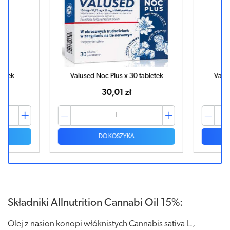
łek
Valused Noc Plus x 30 tabletek
Valused
30,01 zł
DO KOSZYKA
Składniki Allnutrition Cannabi Oil 15%:
Olej z nasion konopi włóknistych Cannabis sativa L.,