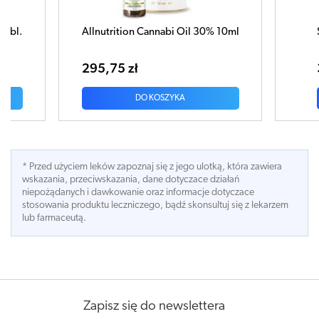
abi Oil 30% 10ml
SFD Chmiel x 180 tabletek
30,95 zł
ZYKA
DO KOSZYKA
* Przed użyciem leków zapoznaj się z jego ulotką, która zawiera
wskazania, przeciwskazania, dane dotyczace działań
niepożądanych i dawkowanie oraz informacje dotyczace
stosowania produktu leczniczego, bądź skonsultuj się z lekarzem
lub farmaceutą.
Zapisz się do newslettera