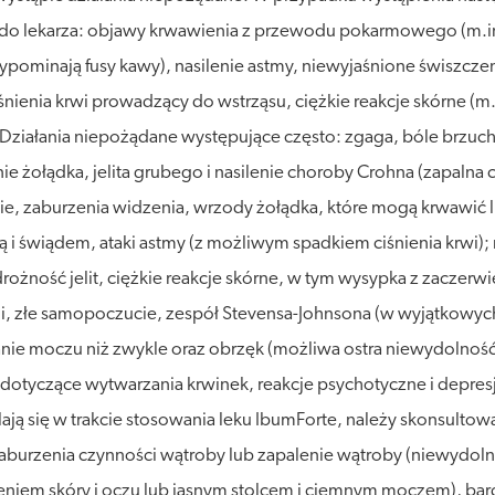
ę do lekarza: objawy krwawienia z przewodu pokarmowego (m.in.
ypominają fusy kawy), nasilenie astmy, niewyjaśnione świszczen
śnienia krwi prowadzący do wstrząsu, ciężkie reakcje skórne (m.
 Działania niepożądane występujące często: zgaga, bóle brzu
ie żołądka, jelita grubego i nasilenie choroby Crohna (zapalna 
, zaburzenia widzenia, wrzody żołądka, które mogą krwawić lu
ą i świądem, ataki astmy (z możliwym spadkiem ciśnienia krwi)
drożność jelit, ciężkie reakcje skórne, w tym wysypka z zaczerw
ni, złe samopoczucie, zespół Stevensa-Johnsona (w wyjątkowych
nie moczu niż zwykle oraz obrzęk (możliwa ostra niewydolność 
 dotyczące wytwarzania krwinek, reakcje psychotyczne i depre
lają się w trakcie stosowania leku IbumForte, należy skonsultowa
, zaburzenia czynności wątroby lub zapalenie wątroby (niewydo
ceniem skóry i oczu lub jasnym stolcem i ciemnym moczem), ba