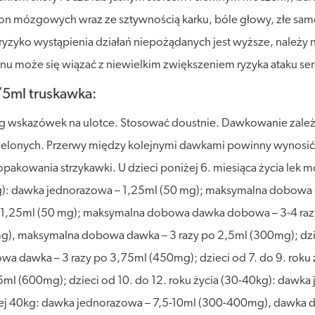
 mózgowych wraz ze sztywnością karku, bóle głowy, złe sam
zyko wystąpienia działań niepożądanych jest wyższe, należy n
u może się wiązać z niewielkim zwiększeniem ryzyka ataku serc
/5ml truskawka:
ug wskazówek na ulotce. Stosować doustnie. Dawkowanie zależ
ielonych. Przerwy między kolejnymi dawkami powinny wynosić 
akowania strzykawki. U dzieci poniżej 6. miesiąca życia lek m
6kg): dawka jednorazowa – 1,25ml (50 mg); maksymalna dobowa 
– 1,25ml (50 mg); maksymalna dobowa dawka dobowa – 3-4 razy
g), maksymalna dobowa dawka – 3 razy po 2,5ml (300mg); dziec
 dawka – 3 razy po 3,75ml (450mg); dzieci od 7. do 9. roku 
l (600mg); dzieci od 10. do 12. roku życia (30-40kg): dawk
j 40kg: dawka jednorazowa – 7,5-10ml (300-400mg), dawka d