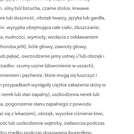
 silny ból brzucha, czarne stolce, krwawe
ie lub duszność, obrzęk twarzy, języka lub gardła,
in. wysypka obejmująca całe ciało, złuszczanie,
cha, nudności, wymioty, wzdęcia z oddawaniem
choroba jelit), bóle głowy, zawroty głowy,
b pękać, owrzodzenie jamy ustnej i/lub obrzęk i
; rzadko: szumy uszne (dzwonienie w uszach);
ienieniem i pęcherze, które mogą się łuszczyć i
 przypadkach wystąpiły ciężkie zakażenia skóry w
nerek lub stan zapalny), uszkodzenia nerek lub
sja, pogorszenie stanu zapalnego z powodu
ć się z lekarzem), obrzęk, wysokie ciśnienie krwi,
lność lub uszkodzenie wątroby, zwłaszcza podczas
rdzo rzadko podczas stosowania ibuprofenu