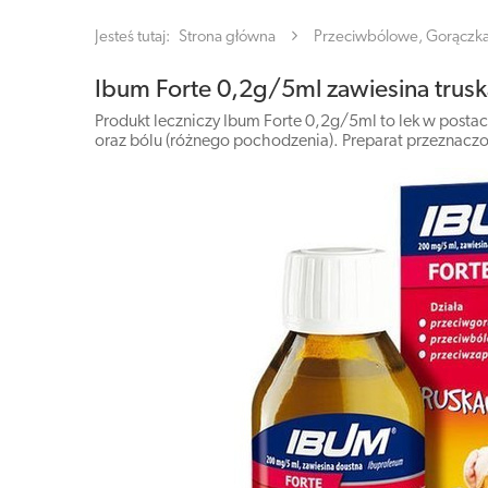
Jesteś tutaj:
Strona główna
Przeciwbólowe, Gorączk
Ibum Forte 0,2g/5ml zawiesina trus
Produkt leczniczy Ibum Forte 0,2g/5ml to lek w post
oraz bólu (różnego pochodzenia). Preparat przeznacz