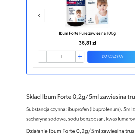
g
Ibum Forte 0,2g/5ml zawiesina truskawka 100g
35,86 zł
ZYKA
DO KOSZYKA
Skład Ibum Forte 0,2g/5ml zawiesina tr
Substancja czynna: ibuprofen (Ibuprofenum). 5ml z
sacharyna sodowa, sodu benzoesan, kwas fumarow
Działanie Ibum Forte 0,2g/5ml zawiesina tru