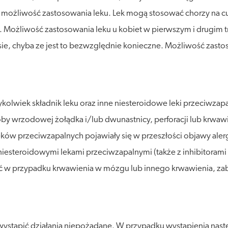
m możliwość zastosowania leku. Lek mogą stosować chorzy na 
. Możliwość zastosowania leku u kobiet w pierwszym i drugim t
sie, chyba ze jest to bezwzględnie konieczne. Możliwość zastos
olwiek składnik leku oraz inne niesteroidowe leki przeciwzapa
by wrzodowej żołądka i/lub dwunastnicy, perforacji lub krwawi
ków przeciwzapalnych pojawiały się w przeszłości objawy alergi
niesteroidowymi lekami przeciwzapalnymi (także z inhibitorami
ać w przypadku krwawienia w mózgu lub innego krwawienia, zab
wystąpić działania niepożądane. W przypadku wystąpienia na