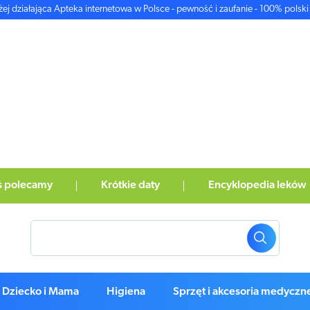
żej działająca Apteka internetowa w Polsce - pewność i zaufanie - 100% polski 
ś polecamy
Krótkie daty
Encyklopedia leków
Dziecko i Mama
Higiena
Sprzęt i akcesoria medyczn