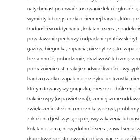
natychmiast przerwać stosowanie leku i zgłosić si
wymioty lub cząsteczki o ciemnej barwie, które prz
trudności w oddychaniu, kołatania serca, spadek ci
powstawanie pęcherzy i odpadanie płatów skóry).
gazów, biegunka, zaparcia; niezbyt często: zapalen
bezsenność, pobudzenie, drażliwość lub zmęczenie
podrażnienie ust, reakcje nadwrażliwości z wysypk
bardzo rzadko: zapalenie przełyku lub trzustki, nie
którym towarzyszy gorączka, dreszcze i bóle mięś
trakcie ospy (ospa wietrzna)), zmniejszone oddawa
zwiększenie stężenia mocznika we krwi, problemy
zakażenia (jeśli wystąpią objawy zakażenia lub nasi
kołatanie serca, niewydolność serca, zawał serca
długotrwałego stosowania, objawiające się zażół