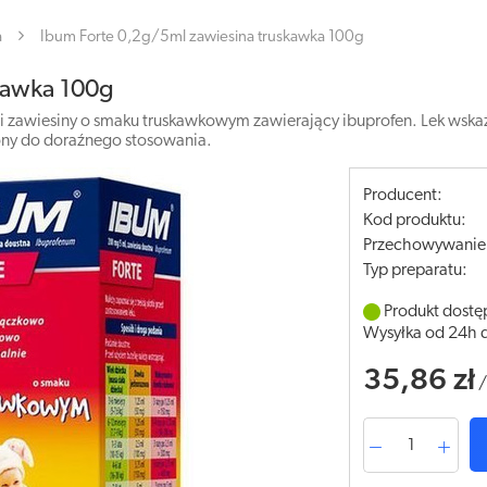
a
Ibum Forte 0,2g/5ml zawiesina truskawka 100g
kawka 100g
aci zawiesiny o smaku truskawkowym zawierający ibuprofen. Lek ws
ony do doraźnego stosowania.
Producent:
Kod produktu:
Przechowywanie
Typ preparatu:
Produkt dostę
Wysyłka od 24h 
35,86 zł