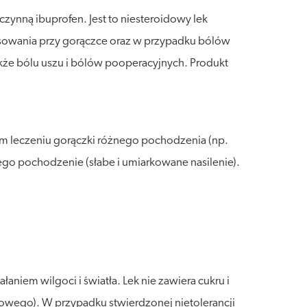
zynną ibuprofen. Jest to niesteroidowy lek
sowania przy gorączce oraz w przypadku bólów
kże bólu uszu i bólów pooperacyjnych. Produkt
m leczeniu gorączki różnego pochodzenia (np.
ego pochodzenie (słabe i umiarkowane nasilenie).
niem wilgoci i światła. Lek nie zawiera cukru i
owego). W przypadku stwierdzonej nietolerancji