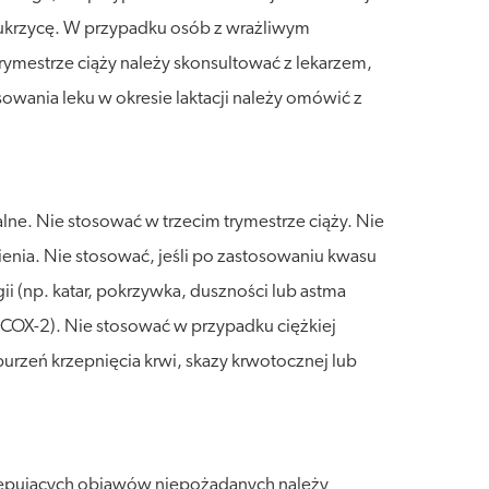
cukrzycę. W przypadku osób z wrażliwym
rymestrze ciąży należy skonsultować z lekarzem,
owania leku w okresie laktacji należy omówić z
lne. Nie stosować w trzecim trymestrze ciąży. Nie
enia. Nie stosować, jeśli po zastosowaniu kwasu
i (np. katar, pokrzywka, duszności lub astma
 COX-2). Nie stosować w przypadku ciężkiej
urzeń krzepnięcia krwi, skazy krwotocznej lub
stępujących objawów niepożądanych należy