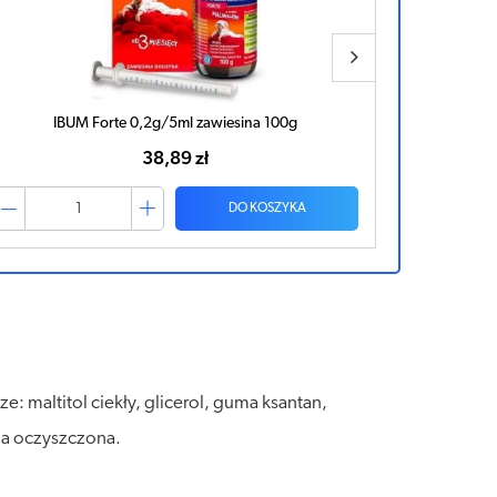
Ibum Forte 0,2g/5ml zawiesina malina 150g
43,43 zł
DO KOSZYKA
 maltitol ciekły, glicerol, guma ksantan,
a oczyszczona.