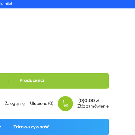
kapitał
Producenci
(0)
0,00 zł
Zaloguj się
Ulubione
(0)
Złóż zamówienie
e
Zdrowa żywność