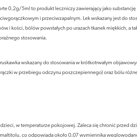
 0,2g/5ml to produkt leczniczy zawierający jako substancję c
eciwgorączkowym i przeciwzapalnym. Lek wskazany jest do sto
ów i kości, bólów powstałych po urazach tkanek miękkich, a ta
doraźnego stosowania.
 truskawka wskazany do stosowania w krótkotrwałym objawowy
gorączki w przebiegu odczynu poszczepiennego) oraz bólu różn
eci, w temperaturze pokojowej. Zaleca się chronić przed działa
12g maltitolu, co odpowiada około 0,07 wymiennika węglowodan