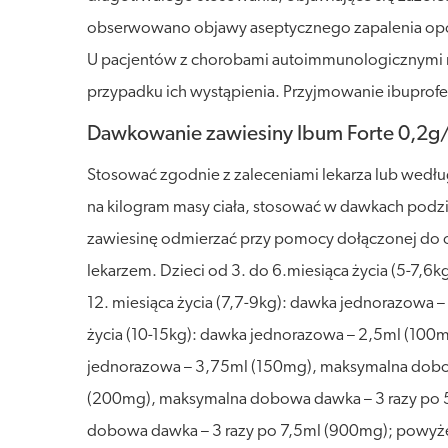
obserwowano objawy aseptycznego zapalenia opon
U pacjentów z chorobami autoimmunologicznymi ry
przypadku ich wystąpienia. Przyjmowanie ibuprofen
Dawkowanie zawiesiny Ibum Forte 0,2g
Stosować zgodnie z zaleceniami lekarza lub wedł
na kilogram masy ciała, stosować w dawkach podz
zawiesinę odmierzać przy pomocy dołączonej do op
lekarzem. Dzieci od 3. do 6.miesiąca życia (5-7,
12. miesiąca życia (7,7-9kg): dawka jednorazowa 
życia (10-15kg): dawka jednorazowa – 2,5ml (100m
jednorazowa – 3,75ml (150mg), maksymalna dobowa
(200mg), maksymalna dobowa dawka – 3 razy po 5m
dobowa dawka – 3 razy po 7,5ml (900mg); powyże