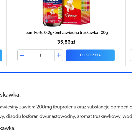
IBUM Forte 0,2g/5ml zawiesina 100g
38,89 zł
DO KOSZYKA
uskawka:
awiesiny zawiera 200mg ibuprofenu oraz substancje pomocnicze:
y, disodu fosforan dwunastowodny, aromat truskawkowy, wod
skawka: