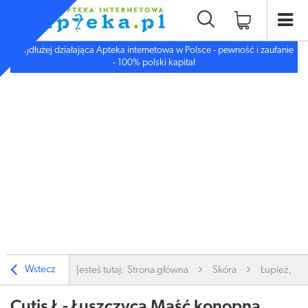
Najdłużej działająca Apteka internetowa w Polsce - pewność i zaufanie
- 100% polski kapitał
Wstecz
Jesteś tutaj:
Strona główna
Skóra
Łupież, Łus
Cutis Ł - Łuszczyca Maść konopna