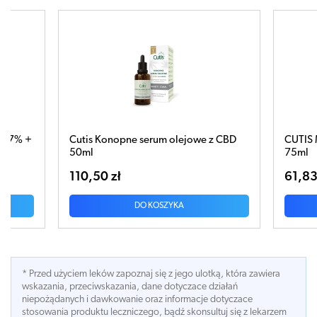
nopne serum olejowe z CBD
CUTIS MINI Derm Egzema krem
75ml
zł
61,83 zł
DO KOSZYKA
DO KOSZYKA
* Przed użyciem leków zapoznaj się z jego ulotką, która zawiera
wskazania, przeciwskazania, dane dotyczace działań
niepożądanych i dawkowanie oraz informacje dotyczace
stosowania produktu leczniczego, bądź skonsultuj się z lekarzem