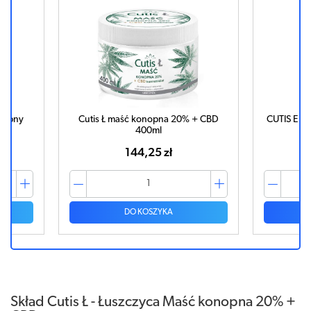
onopny
Cutis Ł maść konopna 20% + CBD
CUTIS E -
400ml
144,25 zł
DO KOSZYKA
Skład Cutis Ł - Łuszczyca Maść konopna 20% +