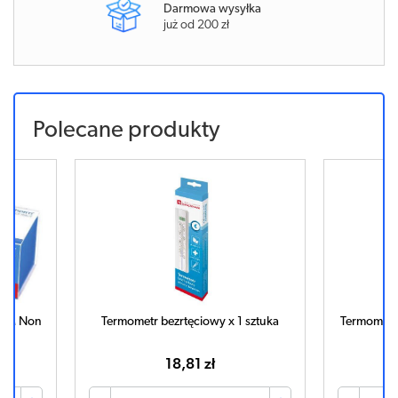
Darmowa wysyłka
już od 200 zł
Polecane produkty
ERM Non
Termometr bezrtęciowy x 1 sztuka
Termometr 
18,81 zł