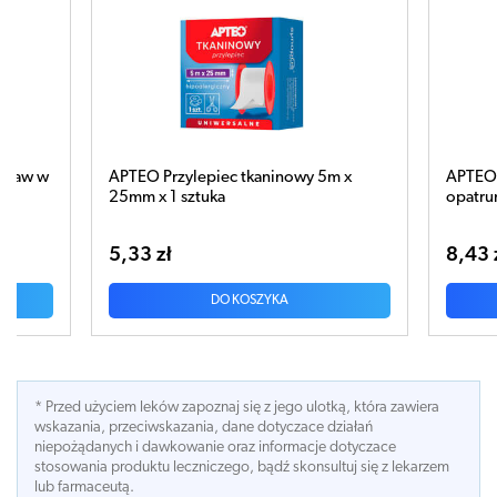
inowy 5m x
APTEO Care Plaster włókninowy z
opatrunkiem 1m x 8cm
8,43 zł
A
DO KOSZYKA
* Przed użyciem leków zapoznaj się z jego ulotką, która zawiera
wskazania, przeciwskazania, dane dotyczace działań
niepożądanych i dawkowanie oraz informacje dotyczace
stosowania produktu leczniczego, bądź skonsultuj się z lekarzem
lub farmaceutą.