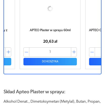
owy z
APTEO Plaster w sprayu 60ml
APTEO CARE 
m
20,63 zł
DO KOSZYKA
Skład Apteo Plaster w sprayu:
Alkohol Denat., Dimetoksymetan (Metylal), Butan, Propan,