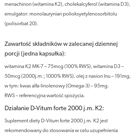
menachinon (witamina K2), cholekalcyferol (witamina D3),
emulgator: monolaurynian polioksyetylenosorbitolu
(polisorbat 20).
Zawartość składników w zalecanej dziennej
porcji (jedna kapsułka):
witamina K2 MK-7 – 75mcg (100% RWS), witamina D3 –
50mcg (2000j.m.; 1000% RWS), olej z nasion lnu – 191mg,
w tym: kwas alfa-linolenowy (Omega-3) – 95mg.
RWS – referencyjna wartość spożycia.
Działanie D-Vitum forte 2000 j.m. K2:
Suplement diety D-Vitum forte 2000 j.m. K2 jest
rekomendowany do stosowania w celu uzupełnienia