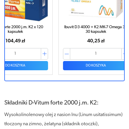
 x 120
Ibuvit D3 4000 + K2 MK-7 Omega 3 x
D-Vitum
30 kapsułek
40,25 zł
DO KOSZYKA
Składniki D-Vitum forte 2000 j.m. K2:
Wysokolinolenowy olej z nasion lnu (Linum usitatissimum)
tłoczony na zimno, żelatyna (składnik otoczki),