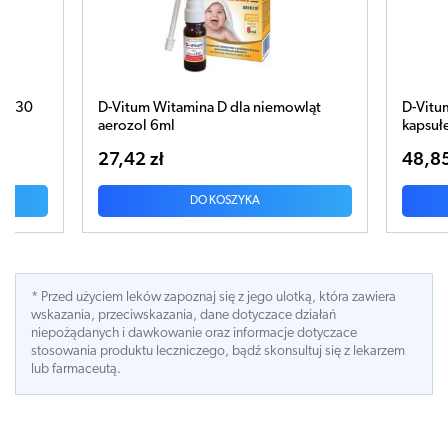
dla niemowląt
D-Vitum forte Max 4000 j.m. x 60
kapsułek
48,85 zł
ZYKA
DO KOSZYKA
* Przed użyciem leków zapoznaj się z jego ulotką, która zawiera
wskazania, przeciwskazania, dane dotyczace działań
niepożądanych i dawkowanie oraz informacje dotyczace
stosowania produktu leczniczego, bądź skonsultuj się z lekarzem
lub farmaceutą.