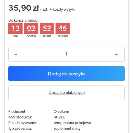
35,90 zł
/
szt.
+
koszty wysyłki
Do końca promocji:
12
02
53
45
dni
godzin
minut
sekund
Dodaj do koszyka
Dodaj do ulubionych
Producent:
Oleofarm
Kod produktu:
40268
Przechowywanie:
temperatura pokojowa
Typ preparatu:
suplement diety