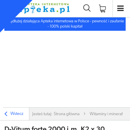
Najdłużej działająca Apteka internetowa w Polsce - pewność i zaufanie
- 100% polski kapitał
Wstecz
Jesteś tutaj:
Strona główna
Witaminy i minerały
D-Vitum forte 2000 j.m. K2 x 30