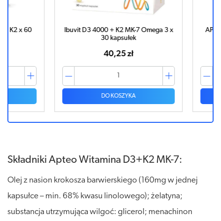
2 x 60
Ibuvit D3 4000 + K2 MK-7 Omega 3 x
APTEO Wi
30 kapsułek
40,25 zł
DO KOSZYKA
Składniki Apteo Witamina D3+K2 MK-7:
Olej z nasion krokosza barwierskiego (160mg w jednej
kapsułce – min. 68% kwasu linolowego); żelatyna;
substancja utrzymująca wilgoć: glicerol; menachinon