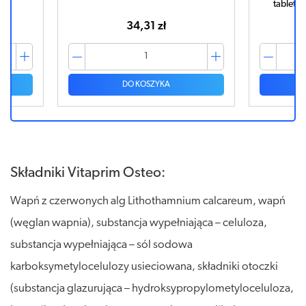
tabletek
34,31 zł
DO KOSZYKA
Składniki Vitaprim Osteo:
Wapń z czerwonych alg Lithothamnium calcareum, wapń
(węglan wapnia), substancja wypełniająca – celuloza,
substancja wypełniająca – sól sodowa
karboksymetylocelulozy usieciowana, składniki otoczki
(substancja glazurująca – hydroksypropylometyloceluloza,