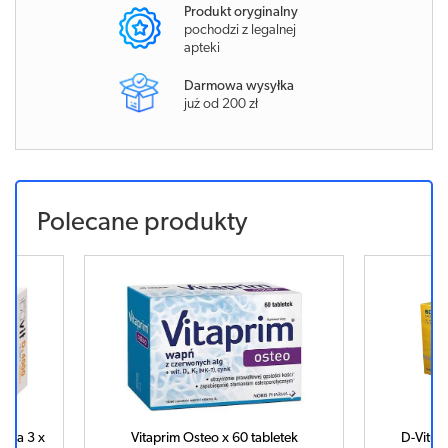
Produkt oryginalny
pochodzi z legalnej
apteki
Darmowa wysyłka
już od 200 zł
Polecane produkty
ega 3 x
Vitaprim Osteo x 60 tabletek
D-Vitum