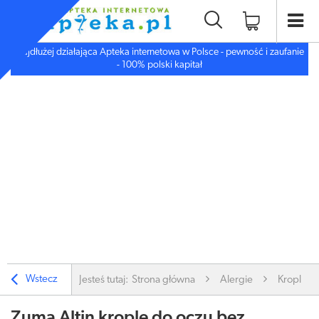
Najdłużej działająca Apteka internetowa w Polsce - pewność i zaufanie
- 100% polski kapitał
Wstecz
Jesteś tutaj:
Strona główna
Alergie
Krople do
Zuma Altin krople do oczu bez