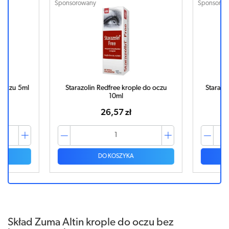
Sponsorowany
Sponsorowa
oczu 5ml
Starazolin Redfree krople do oczu
Starazolin
10ml
26,57 zł
DO KOSZYKA
Skład Zuma Altin krople do oczu bez