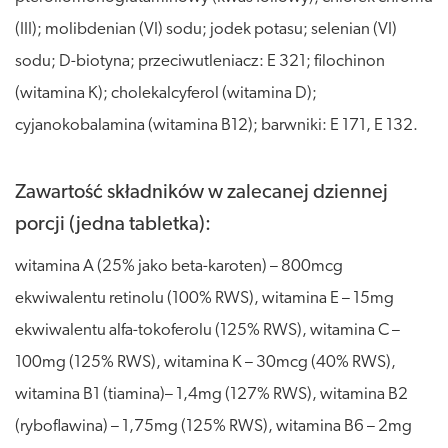
(III); molibdenian (VI) sodu; jodek potasu; selenian (VI)
sodu; D-biotyna; przeciwutleniacz: E 321; filochinon
(witamina K); cholekalcyferol (witamina D);
cyjanokobalamina (witamina B12); barwniki: E 171, E 132.
Zawartość składników w zalecanej dziennej
porcji (jedna tabletka):
witamina A (25% jako beta-karoten) – 800mcg
ekwiwalentu retinolu (100% RWS), witamina E – 15mg
ekwiwalentu alfa-tokoferolu (125% RWS), witamina C –
100mg (125% RWS), witamina K – 30mcg (40% RWS),
witamina B1 (tiamina)– 1,4mg (127% RWS), witamina B2
(ryboflawina) – 1,75mg (125% RWS), witamina B6 – 2mg