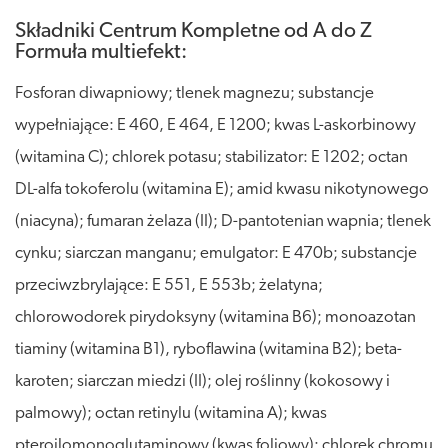
Składniki Centrum Kompletne od A do Z
Formuła multiefekt:
Fosforan diwapniowy; tlenek magnezu; substancje
wypełniające: E 460, E 464, E 1200; kwas L-askorbinowy
(witamina C); chlorek potasu; stabilizator: E 1202; octan
DL-alfa tokoferolu (witamina E); amid kwasu nikotynowego
(niacyna); fumaran żelaza (II); D-pantotenian wapnia; tlenek
cynku; siarczan manganu; emulgator: E 470b; substancje
przeciwzbrylające: E 551, E 553b; żelatyna;
chlorowodorek pirydoksyny (witamina B6); monoazotan
tiaminy (witamina B1), ryboflawina (witamina B2); beta-
karoten; siarczan miedzi (II); olej roślinny (kokosowy i
palmowy); octan retinylu (witamina A); kwas
pteroilomonoglutaminowy (kwas foliowy); chlorek chromu