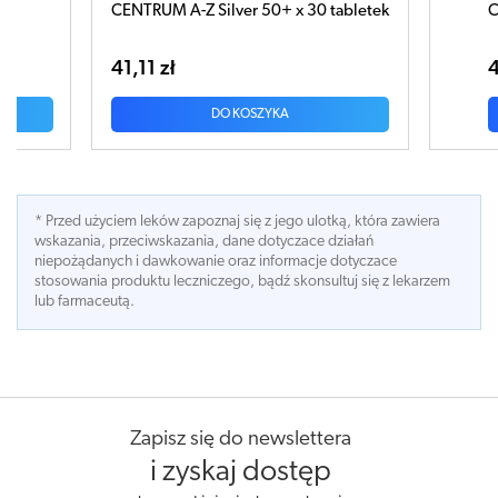
 tabletek
CENTRUM A-Z x 30 tabletek
CENT
table
41,19 zł
91,1
DO KOSZYKA
* Przed użyciem leków zapoznaj się z jego ulotką, która zawiera
wskazania, przeciwskazania, dane dotyczace działań
niepożądanych i dawkowanie oraz informacje dotyczace
stosowania produktu leczniczego, bądź skonsultuj się z lekarzem
lub farmaceutą.
Zapisz się do newslettera
i zyskaj dostęp