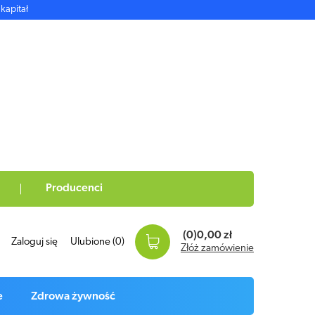
kapitał
Producenci
(0)
0,00 zł
Zaloguj się
Ulubione
(0)
Złóż zamówienie
e
Zdrowa żywność