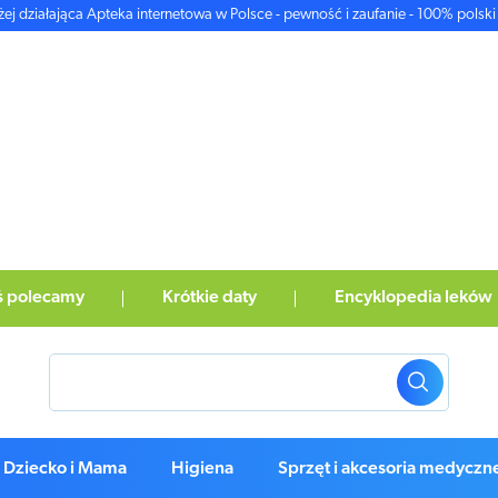
żej działająca Apteka internetowa w Polsce - pewność i zaufanie - 100% polski 
ś polecamy
Krótkie daty
Encyklopedia leków
Dziecko i Mama
Higiena
Sprzęt i akcesoria medyczn