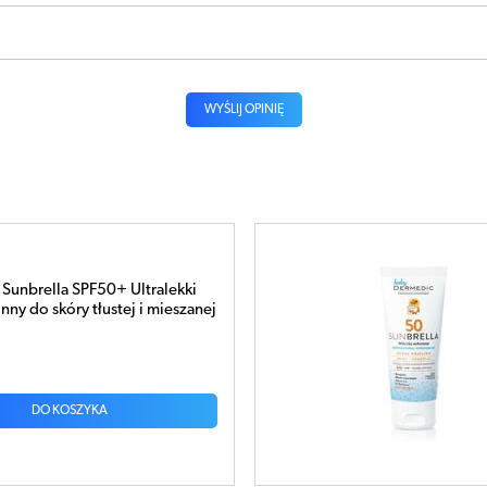
WYŚLIJ OPINIĘ
Sunbrella Mleczko ochronne
 SPF50 100g
DO KOSZYKA