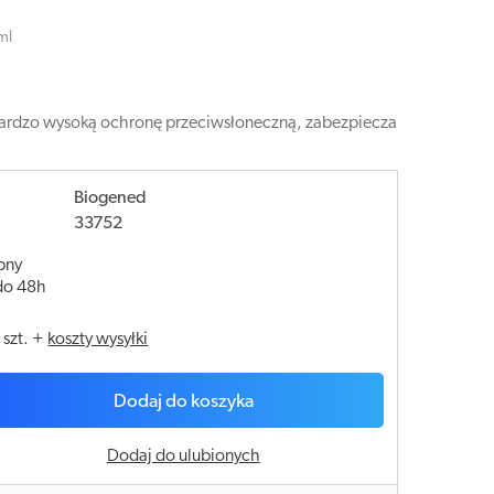
ml
 bardzo wysoką ochronę przeciwsłoneczną, zabezpiecza
Biogened
33752
pny
do 48h
/
szt.
+
koszty wysyłki
Dodaj do koszyka
Dodaj do ulubionych