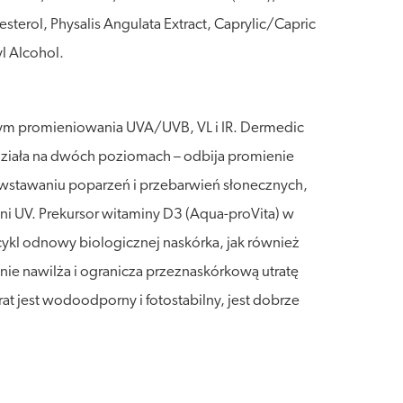
erol, Physalis Angulata Extract, Caprylic/Capric
yl Alcohol.
wym promieniowania UVA/UVB, VL i IR. Dermedic
 działa na dwóch poziomach – odbija promienie
owstawaniu poparzeń i przebarwień słonecznych,
i UV. Prekursor witaminy D3 (Aqua-proVita) w
ykl odnowy biologicznej naskórka, jak również
ie nawilża i ogranicza przeznaskórkową utratę
at jest wodoodporny i fotostabilny, jest dobrze