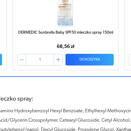
l
DERMEDIC Sunbrella Spray ochronny SPF50+ 150ml
95,35 zł
DO KOSZYKA
eczko spray:
ylamino Hydroxybenzoyl Hexyl Benzoate, Ethylhexyl Methoxyci
id/Glycerin Crosspolymer, Cetearyl Glucoside, Cetyl Alcohol, 
lbutylphenol (nano), Decyl Glucoside, Propylene Glycol, Xanth