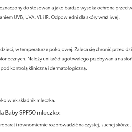
eznaczony do stosowania jako bardzo wysoka ochrona przeciwsł
aniem UVB, UVA, VL i IR. Odpowiedni dla skóry wrażliwej.
eci, w temperaturze pokojowej. Zaleca się chronić przed działa
necznych. Należy unikać długotrwałego przebywania na słońcu
pod kontrolą kliniczną i dermatologiczną.
kolwiek składnik mleczka.
la Baby SPF50 mleczko:
preparat i równomiernie rozprowadzić na czystej, suchej skórze