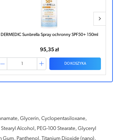
DERMEDIC Sunbrella Mleczko ochronne dla dzieci
DERMEDIC
SPF50 100g
68,38 zł
DO KOSZYKA
nnamate, Glycerin, Cyclopentasiloxane,
Stearyl Alcohol, PEG-100 Stearate, Glyceryl
an Gum, Panthenol, Titanium Dioxide (nano),