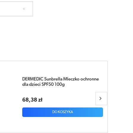
DERMEDIC Sunbrella SPF50+ Ultralekki
krem ochronny do skóry naczynkowej
40ml
40,54 zł
DO KOSZYKA