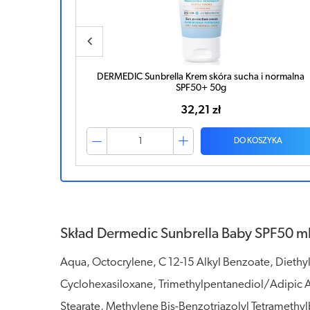
 normalna
DERMEDIC Sunbrella Baby SPF50 mleczko spray 150m
68,56 zł
ZYKA
DO KOSZYKA
Skład Dermedic Sunbrella Baby SPF50 ml
Aqua, Octocrylene, C 12-15 Alkyl Benzoate, Dieth
Cyclohexasiloxane, Trimethylpentanediol/Adipic Ac
Stearate, Methylene Bis-Benzotriazolyl Tetramethy