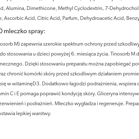
, Alumina, Dimethicone, Methyl Cyclodextrin, 7-Dehydrocholest
e, Ascorbic Acid, Citric Acid, Parfum, Dehydroacetic Acid, Benz
0 mleczko spray:
inosorb M) zapewnia szerokie spektrum ochrony przed szkodli
 do stosowania u dzieci powyżej 6. miesiąca życia. Tinosorb M
słonecznego. Dzięki stosowaniu preparatu można zapobiegać p
az chronić komórki skóry przed szkodliwym działaniem promien
 się w witaminęD3. Dodatkowo łagodzi podrażnienia, wspiera c
in C i E pomaga poprawić kondycję skóry. Gliceryna intensywn
zerwienień i podrażnień. Mleczko wygładza i regeneruje. Prepar
stawia lepkiej warstwy.