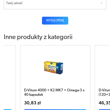
Twój email
WYŚLIJ OPINIĘ
Inne produkty z kategorii
00 + K2 MK7 + Omega-3 x
D-Vitum forte 2000 j.m. x 150 kap
k
(120+30 GRATIS)
46,35 zł