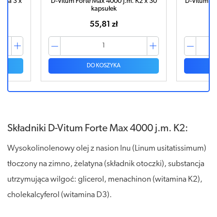
ega 3 x
D-Vitum Forte Max 4000 j.m. K2 x 30
D-Vitum Fo
kapsułek
55,81 zł
DO KOSZYKA
Składniki D-Vitum Forte Max 4000 j.m. K2:
Wysokolinolenowy olej z nasion lnu (Linum usitatissimum)
tłoczony na zimno, żelatyna (składnik otoczki), substancja
utrzymująca wilgoć: glicerol, menachinon (witamina K2),
cholekalcyferol (witamina D3).