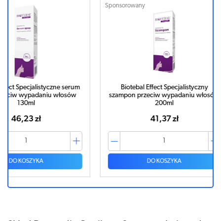
Sponsorowany
Sponsorowa
ne serum
Biotebal Effect Specjalistyczny
Bioteb
włosów
szampon przeciw wypadaniu włosów
200ml
41,37 zł
DO KOSZYKA