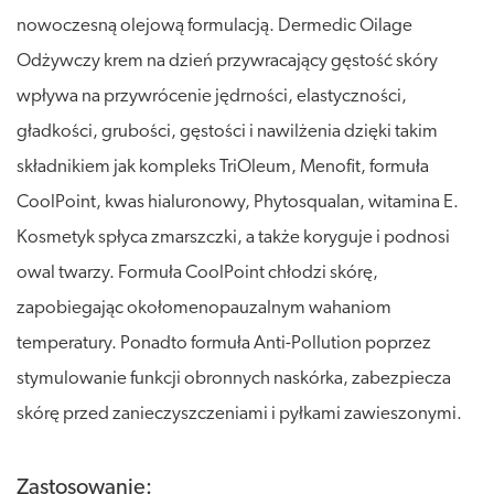
nowoczesną olejową formulacją. Dermedic Oilage
Odżywczy krem na dzień przywracający gęstość skóry
wpływa na przywrócenie jędrności, elastyczności,
gładkości, grubości, gęstości i nawilżenia dzięki takim
składnikiem jak kompleks TriOleum, Menofit, formuła
CoolPoint, kwas hialuronowy, Phytosqualan, witamina E.
Kosmetyk spłyca zmarszczki, a także koryguje i podnosi
owal twarzy. Formuła CoolPoint chłodzi skórę,
zapobiegając okołomenopauzalnym wahaniom
temperatury. Ponadto formuła Anti-Pollution poprzez
stymulowanie funkcji obronnych naskórka, zabezpiecza
skórę przed zanieczyszczeniami i pyłkami zawieszonymi.
Zastosowanie: