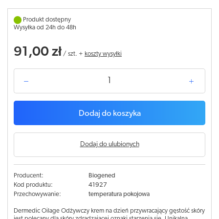
Produkt dostępny
Wysyłka od 24h do 48h
91,00 zł
/
szt.
+
koszty wysyłki
Dodaj do koszyka
Dodaj do ulubionych
Producent:
Biogened
Kod produktu:
41927
Przechowywanie:
temperatura pokojowa
Dermedic Oilage Odżywczy krem na dzień przywracający gęstość skóry
jest polecany dla skóry zdradzającej oznaki starzenia się. Unikalna