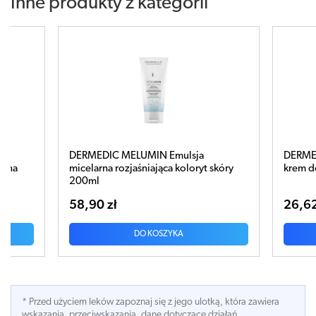
Inne produkty z kategorii
 Emulsja
DERMEDIC CICATOPY regenerujący
ca koloryt skóry
krem do rąk 75ml
26,62 zł
ZYKA
DO KOSZYKA
* Przed użyciem leków zapoznaj się z jego ulotką, która zawiera
wskazania, przeciwskazania, dane dotyczace działań