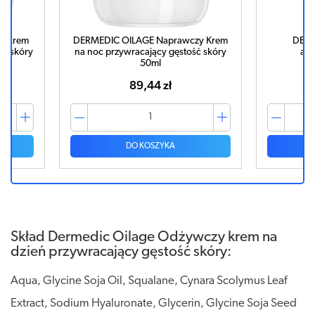
y krem
DERMEDIC OILAGE Naprawczy Krem
DERM
ść skóry
na noc przywracający gęstość skóry
ant
50ml
89,44 zł
DO KOSZYKA
Skład Dermedic Oilage Odżywczy krem na
dzień przywracający gęstość skóry:
Aqua, Glycine Soja Oil, Squalane, Cynara Scolymus Leaf
Extract, Sodium Hyaluronate, Glycerin, Glycine Soja Seed