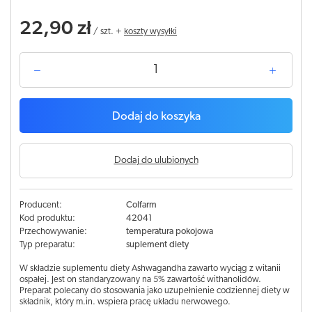
22,90 zł
/
szt.
+
koszty wysyłki
Dodaj do koszyka
Dodaj do ulubionych
Producent:
Colfarm
Kod produktu:
42041
Przechowywanie:
temperatura pokojowa
Typ preparatu:
suplement diety
W składzie suplementu diety Ashwagandha zawarto wyciąg z witanii
ospałej. Jest on standaryzowany na 5% zawartość withanolidów.
Preparat polecany do stosowania jako uzupełnienie codziennej diety w
składnik, który m.in. wspiera pracę układu nerwowego.