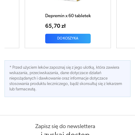
Depremin x 60 tabletek
Depremin x 30 tabl
65,70 zł
39,87 zł
DO KOSZYKA
DO KOSZYKA
* Przed użyciem leków zapoznaj się z jego ulotką, która zawiera
wskazania, przeciwskazania, dane dotyczace działań
niepożądanych i dawkowanie oraz informacje dotyczace
stosowania produktu leczniczego, bądź skonsultuj się z lekarzem
lub farmaceutą.
Zapisz się do newslettera