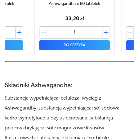
łek
Ashwagandha x 60 tabletek
Ashwa
33,20 zł
DO KOSZYKA
Składniki Ashwagandha:
Substancja wypełniająca: celuloza, wyciąg z
Ashwagandhy, substancja wypełniająca: sól sodowa
karboksymetylocelulozy usieciowana, substancja
przeciwzbrylająca: sole magnezowe kwasów
tłuszczowych, substancja glazurująca: sorbitole,