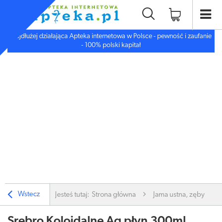
Najdłużej działająca Apteka internetowa w Polsce - pewność i zaufanie
- 100% polski kapitał
Wstecz
Jesteś tutaj:
Strona główna
Jama ustna, zęby
Srebro Koloidalne Ag płyn 300ml