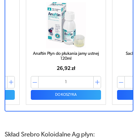
Anaftin Płyn do płukania jamy ustnej
Sachol
120ml
26,92 zł
DO KOSZYKA
Skład Srebro Koloidalne Ag płyn: