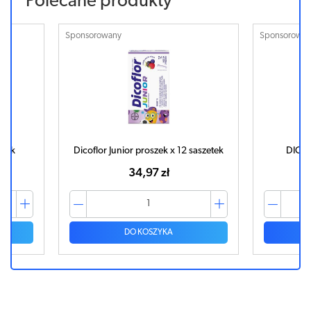
Polecane produkty
Sponsorowany
Sponsorowa
ułek
Dicoflor Junior proszek x 12 saszetek
DICOF
34,97 zł
DO KOSZYKA