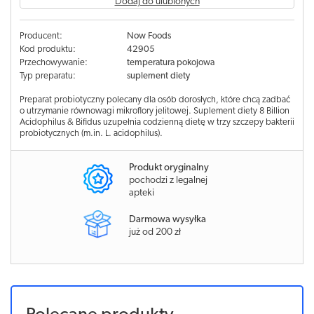
Dodaj do ulubionych
Producent:
Now Foods
Kod produktu:
42905
Przechowywanie:
temperatura pokojowa
Typ preparatu:
suplement diety
Preparat probiotyczny polecany dla osób dorosłych, które chcą zadbać
o utrzymanie równowagi mikroflory jelitowej. Suplement diety 8 Billion
Acidophilus & Bifidus uzupełnia codzienną dietę w trzy szczepy bakterii
probiotycznych (m.in. L. acidophilus).
Produkt oryginalny
pochodzi z legalnej
apteki
Darmowa wysyłka
już od 200 zł