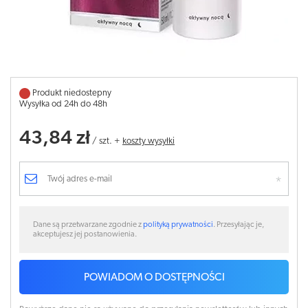
Produkt niedostepny
Wysyłka od 24h do 48h
43,84 zł
/
szt.
+
koszty wysyłki
Dane są przetwarzane zgodnie z
polityką prywatności
. Przesyłając je,
akceptujesz jej postanowienia.
POWIADOM O DOSTĘPNOŚCI