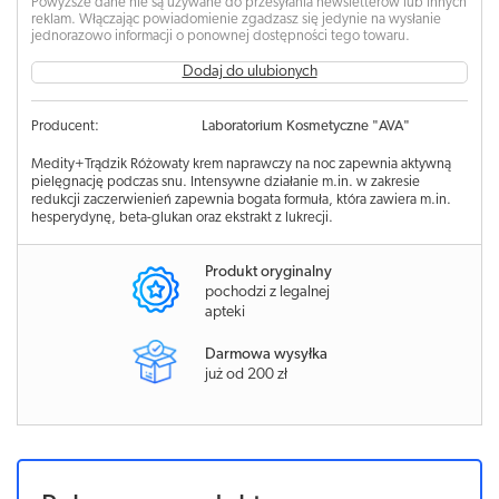
Powyższe dane nie są używane do przesyłania newsletterów lub innych
reklam. Włączając powiadomienie zgadzasz się jedynie na wysłanie
jednorazowo informacji o ponownej dostępności tego towaru.
Dodaj do ulubionych
Producent:
Laboratorium Kosmetyczne "AVA"
Medity+Trądzik Różowaty krem naprawczy na noc zapewnia aktywną
pielęgnację podczas snu. Intensywne działanie m.in. w zakresie
redukcji zaczerwienień zapewnia bogata formuła, która zawiera m.in.
hesperydynę, beta-glukan oraz ekstrakt z lukrecji.
Produkt oryginalny
pochodzi z legalnej
apteki
Darmowa wysyłka
już od 200 zł