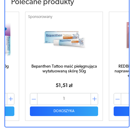
Polecane produkty
Sponsorowany
m 20g
Bepanthen Tattoo maść pielęgnująca
REDBLOC
wytatuowaną skórę 50g
naprawczy
+ P
51,51 zł
DO KOSZYKA