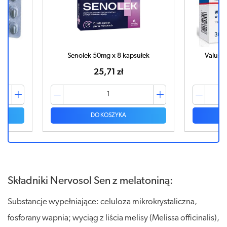
k
Senolek 50mg x 8 kapsułek
Valused
25,71 zł
DO KOSZYKA
Składniki Nervosol Sen z melatoniną:
Substancje wypełniające: celuloza mikrokrystaliczna,
fosforany wapnia; wyciąg z liścia melisy (Melissa officinalis),