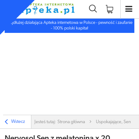
Najdłużej działająca Apteka internetowa w Polsce - pewność i zaufanie
- 100% polski kapitał
Wstecz
Jesteś tutaj:
Strona główna
Uspokajające, Sen, De
Nervosol Sen z melatoniną x 20