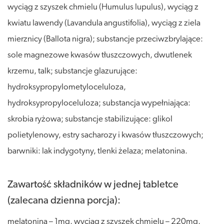
wyciąg z szyszek chmielu (Humulus lupulus), wyciąg z
kwiatu lawendy (Lavandula angustifolia), wyciąg z ziela
mierznicy (Ballota nigra); substancje przeciwzbrylające:
sole magnezowe kwasów tłuszczowych, dwutlenek
krzemu, talk; substancje glazurujące:
hydroksypropylometyloceluloza,
hydroksypropyloceluloza; substancja wypełniająca:
skrobia ryżowa; substancje stabilizujące: glikol
polietylenowy, estry sacharozy i kwasów tłuszczowych;
barwniki: lak indygotyny, tlenki żelaza; melatonina.
Zawartość składników w jednej tabletce
(zalecana dzienna porcja):
melatonina – 1mg, wyciąg z szyszek chmielu – 220mg,