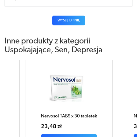
WYŚLIJ OPINIĘ
Inne produkty z kategorii
Uspokajające, Sen, Depresja
tek
Nervosol Stres x 30 kapsułek
34,06 zł