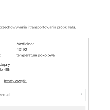
przechowywania i transportowania próbki kału.
Medicinae
43192
:
temperatura pokojowa
stepny
do 48h
.
+
koszty wysyłki