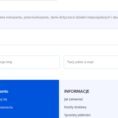
awiera wskazania, przeciwskazania, dane dotyczace działań niepożądanych i 
onto
INFORMACJE
Jak zamawiać
uj się
Koszty dostawy
mówienia
Sposoby płatności