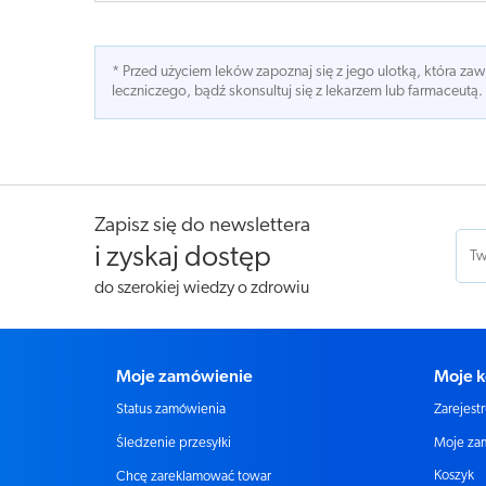
* Przed użyciem leków zapoznaj się z jego ulotką, która z
leczniczego, bądź skonsultuj się z lekarzem lub farmaceutą.
Zapisz się do newslettera
i zyskaj dostęp
do szerokiej wiedzy o zdrowiu
Moje zamówienie
Moje k
Status zamówienia
Zarejestr
Moje za
Śledzenie przesyłki
Koszyk
Chcę zareklamować towar