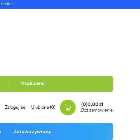
kapitał
Producenci
(0)
0,00 zł
Zaloguj się
Ulubione
(0)
Złóż zamówienie
e
Zdrowa żywność