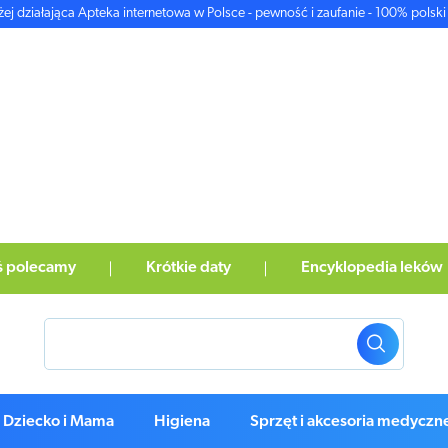
żej działająca Apteka internetowa w Polsce - pewność i zaufanie - 100% polski 
ś polecamy
Krótkie daty
Encyklopedia leków
Dziecko i Mama
Higiena
Sprzęt i akcesoria medyczn