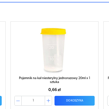
Pojemnik na kał sterylny jednorazowy z naklejką 20ml x
1 sztuka
1,31 zł
DO KOSZYKA