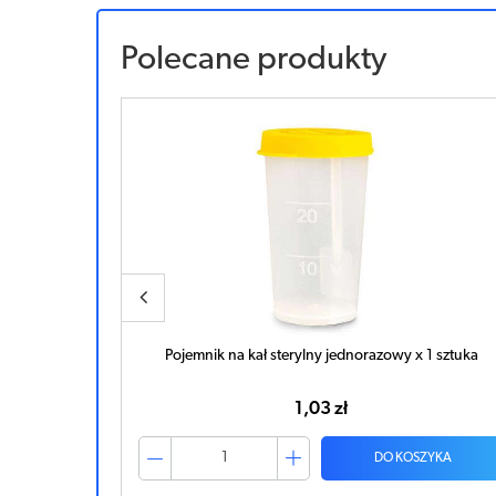
Polecane produkty
 1 sztuka
Pojemnik na kał niesterylny jednorazowy 20ml x 1
sztuka
0,66 zł
ZYKA
DO KOSZYKA