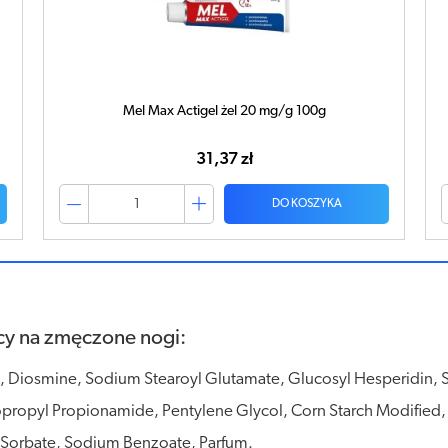
Mel Max Actigel żel 20 mg/g 180g
53,30 zł
DO KOSZYKA
cy na zmęczone nogi:
e, Diosmine, Sodium Stearoyl Glutamate, Glucosyl Hesperidin, 
sopropyl Propionamide, Pentylene Glycol, Corn Starch Modified,
 Sorbate, Sodium Benzoate, Parfum.