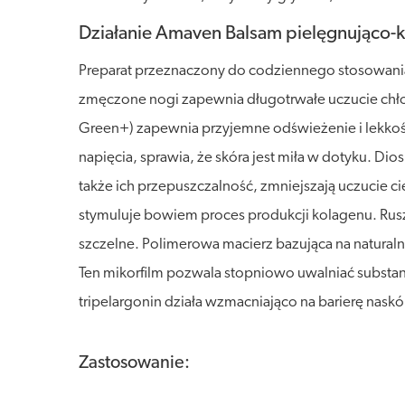
Działanie Amaven Balsam pielęgnująco-k
Preparat przeznaczony do codziennego stosowania
zmęczone nogi zapewnia długotrwałe uczucie chło
Green+) zapewnia przyjemne odświeżenie i lekkość
napięcia, sprawia, że skóra jest miła w dotyku. D
także ich przepuszczalność, zmniejszają uczucie ci
stymuluje bowiem proces produkcji kolagenu. Rusz
szczelne. Polimerowa macierz bazująca na naturaln
Ten mikorfilm pozwala stopniowo uwalniać substanc
tripelargonin działa wzmacniająco na barierę nask
Zastosowanie: