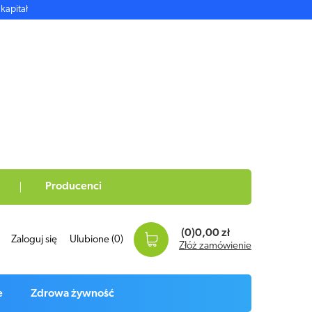
kapitał
Producenci
(0)
0,00 zł
Zaloguj się
Ulubione
(0)
Złóż zamówienie
e
Zdrowa żywność