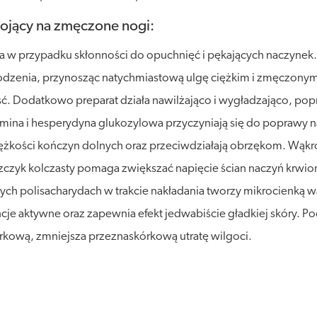
ojący na zmęczone nogi:
 w przypadku skłonności do opuchnięć i pękających naczynek
dzenia, przynosząc natychmiastową ulgę ciężkim i zmęczonym 
. Dodatkowo preparat działa nawilżająco i wygładzająco, popr
iosmina i hesperydyna glukozylowa przyczyniają się do poprawy 
ężkości kończyn dolnych oraz przeciwdziałają obrzękom. Wąkrota
czyk kolczasty pomaga zwiększać napięcie ścian naczyń krwiono
ych polisacharydach w trakcie nakładania tworzy mikrocienką w
je aktywne oraz zapewnia efekt jedwabiście gładkiej skóry. Po
órkową, zmniejsza przeznaskórkową utratę wilgoci.