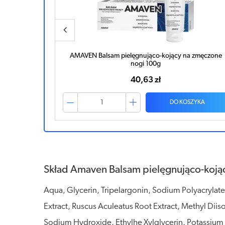
 zmęczone
Mel Max Actigel żel 20 mg/g 100g
31,37 zł
ZYKA
DO KOSZYKA
Skład Amaven Balsam pielęgnująco-koją
Aqua, Glycerin, Tripelargonin, Sodium Polyacrylat
Extract, Ruscus Aculeatus Root Extract, Methyl Dii
Sodium Hydroxide, Ethylhe Xylglycerin, Potassium