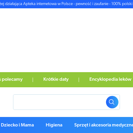
żej działająca Apteka internetowa w Polsce - pewność i zaufanie - 100% polski 
ś polecamy
Krótkie daty
Encyklopedia leków
Dziecko i Mama
Higiena
Sprzęt i akcesoria medyczn