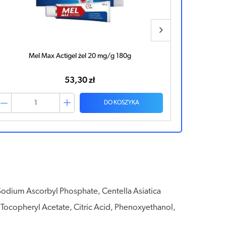
Mel Max Actigel żel 20 mg/g 50g
AMAVEN B
19,53 zł
DO KOSZYKA
Sodium Ascorbyl Phosphate, Centella Asiatica
 Tocopheryl Acetate, Citric Acid, Phenoxyethanol,