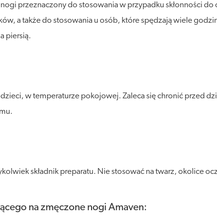
nogi przeznaczony do stosowania w przypadku skłonności do 
w, a także do stosowania u osób, które spędzają wiele godzin w
a piersią.
eci, w temperaturze pokojowej. Zaleca się chronić przed działa
amu.
olwiek składnik preparatu. Nie stosować na twarz, okolice oczu
ojącego na zmęczone nogi Amaven: