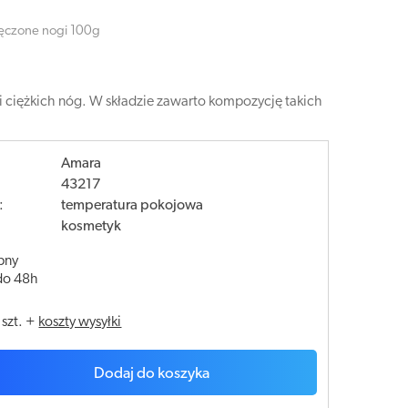
ęczone nogi 100g
ciężkich nóg. W składzie zawarto kompozycję takich
Amara
43217
:
temperatura pokojowa
kosmetyk
pny
do 48h
/
szt.
+
koszty wysyłki
Dodaj do koszyka