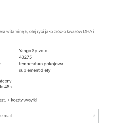
a witaminę E, olej rybi jako źródło kwasów DHA i
Yango Sp.zo.o.
43275
:
temperatura pokojowa
suplement diety
stepny
do 48h
szt.
+
koszty wysyłki