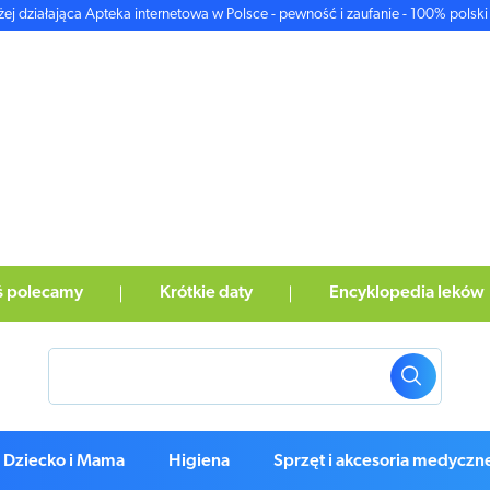
żej działająca Apteka internetowa w Polsce - pewność i zaufanie - 100% polski 
ś polecamy
Krótkie daty
Encyklopedia leków
Dziecko i Mama
Higiena
Sprzęt i akcesoria medyczn