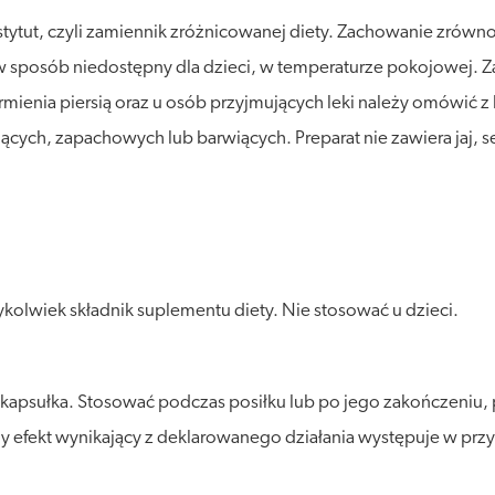
stytut, czyli zamiennik zróżnicowanej diety. Zachowanie zró
posób niedostępny dla dzieci, w temperaturze pokojowej. Zalec
rmienia piersią oraz u osób przyjmujących leki należy omówić z 
jących, zapachowych lub barwiących. Preparat nie zawiera jaj, 
kolwiek składnik suplementu diety. Nie stosować u dzieci.
 kapsułka. Stosować podczas posiłku lub po jego zakończeniu, 
ny efekt wynikający z deklarowanego działania występuje w przy