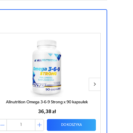
Allnutrition Omega 3-6-9 Strong x 90 kapsułek
O
36,38 zł
DO KOSZYKA