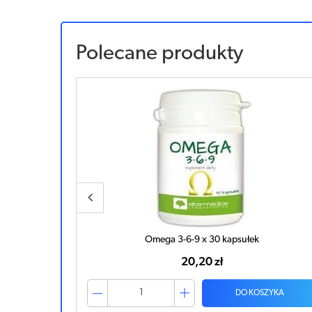
Polecane produkty
ek
Omega 3-6-9 x 30 kapsułek
20,20 zł
ZYKA
DO KOSZYKA