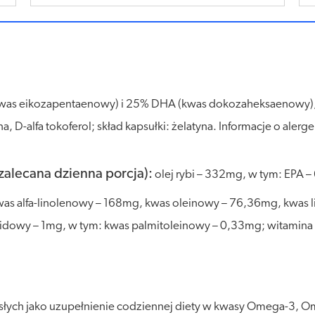
kwas eikozapentaenowy) i 25% DHA (kwas dokozaheksaenowy), 
 D-alfa tokoferol; skład kapsułki: żelatyna. Informacje o alerge
zalecana dzienna porcja):
olej rybi – 332mg, w tym: EPA 
kwas alfa-linolenowy – 168mg, kwas oleinowy – 76,36mg, kwas
idowy – 1mg, w tym: kwas palmitoleinowy – 0,33mg; witamina
słych jako uzupełnienie codziennej diety w kwasy Omega-3, 