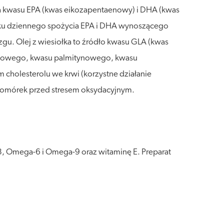
cza kwasu EPA (kwas eikozapentaenowy) i DHA (kwas
dku dziennego spożycia EPA i DHA wynoszącego
 Olej z wiesiołka to źródło kwasu GLA (kwas
inolowego, kwasu palmitynowego, kwasu
olesterolu we krwi (korzystne działanie
 komórek przed stresem oksydacyjnym.
, Omega-6 i Omega-9 oraz witaminę E. Preparat