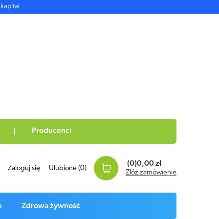
kapitał
Producenci
(0)
0,00 zł
Zaloguj się
Ulubione
(0)
Złóż zamówienie
e
Zdrowa żywność