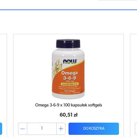
Omega 3-6-9 x 100 kapsułek softgels
60,51 zł
DO KOSZYKA