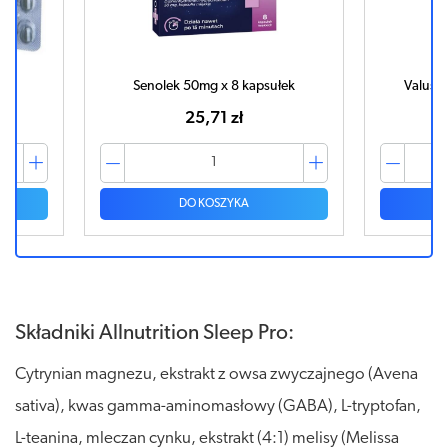
k
Senolek 50mg x 8 kapsułek
Valused
25,71 zł
DO KOSZYKA
Składniki Allnutrition Sleep Pro:
Cytrynian magnezu, ekstrakt z owsa zwyczajnego (Avena
sativa), kwas gamma-aminomasłowy (GABA), L-tryptofan,
L-teanina, mleczan cynku, ekstrakt (4:1) melisy (Melissa