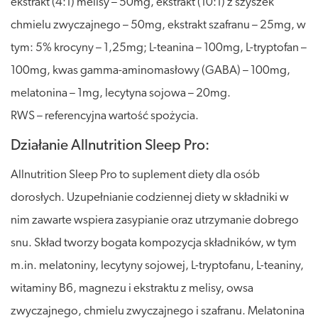
ekstrakt (4:1) melisy – 50mg, ekstrakt (10:1) z szyszek
chmielu zwyczajnego – 50mg, ekstrakt szafranu – 25mg, w
tym: 5% krocyny – 1,25mg; L-teanina – 100mg, L-tryptofan –
100mg, kwas gamma-aminomasłowy (GABA) – 100mg,
melatonina – 1mg, lecytyna sojowa – 20mg.
RWS – referencyjna wartość spożycia.
Działanie Allnutrition Sleep Pro:
Allnutrition Sleep Pro to suplement diety dla osób
dorosłych. Uzupełnianie codziennej diety w składniki w
nim zawarte wspiera zasypianie oraz utrzymanie dobrego
snu. Skład tworzy bogata kompozycja składników, w tym
m.in. melatoniny, lecytyny sojowej, L-tryptofanu, L-teaniny,
witaminy B6, magnezu i ekstraktu z melisy, owsa
zwyczajnego, chmielu zwyczajnego i szafranu. Melatonina