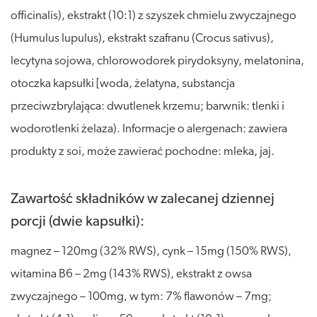
officinalis), ekstrakt (10:1) z szyszek chmielu zwyczajnego
(Humulus lupulus), ekstrakt szafranu (Crocus sativus),
lecytyna sojowa, chlorowodorek pirydoksyny, melatonina,
otoczka kapsułki [woda, żelatyna, substancja
przeciwzbrylająca: dwutlenek krzemu; barwnik: tlenki i
wodorotlenki żelaza). Informacje o alergenach: zawiera
produkty z soi, może zawierać pochodne: mleka, jaj.
Zawartość składników w zalecanej dziennej
porcji (dwie kapsułki):
magnez – 120mg (32% RWS), cynk – 15mg (150% RWS),
witamina B6 – 2mg (143% RWS), ekstrakt z owsa
zwyczajnego – 100mg, w tym: 7% flawonów – 7mg;