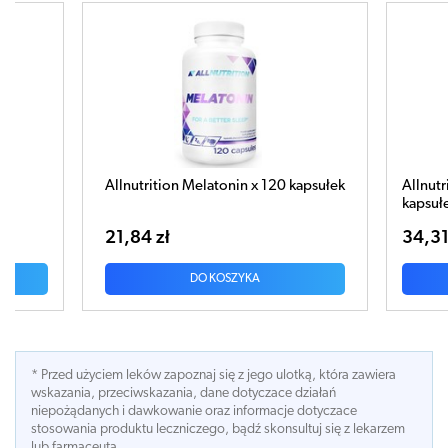
nin x 120 kapsułek
Allnutrition Hops Strobile x 100
kapsułek
34,31 zł
ZYKA
DO KOSZYKA
* Przed użyciem leków zapoznaj się z jego ulotką, która zawiera
wskazania, przeciwskazania, dane dotyczace działań
niepożądanych i dawkowanie oraz informacje dotyczace
stosowania produktu leczniczego, bądź skonsultuj się z lekarzem
lub farmaceutą.