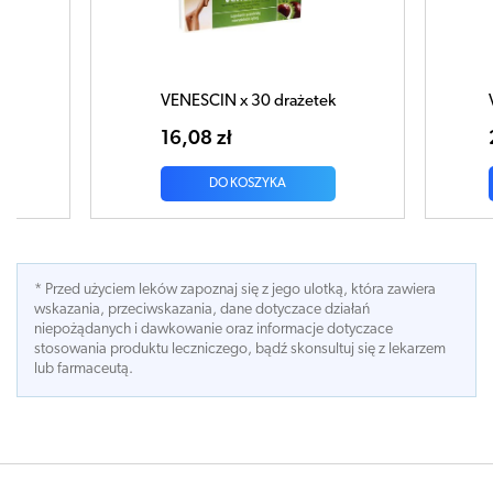
ENESCIN x 30 drażetek
VENESCIN Forte x 30 tab
6,08 zł
28,21 zł
DO KOSZYKA
DO KOSZYKA
* Przed użyciem leków zapoznaj się z jego ulotką, która zawiera
wskazania, przeciwskazania, dane dotyczace działań
niepożądanych i dawkowanie oraz informacje dotyczace
stosowania produktu leczniczego, bądź skonsultuj się z lekarzem
lub farmaceutą.