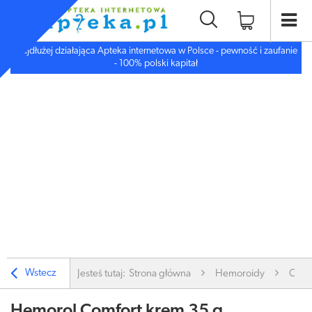
Najdłużej działająca Apteka internetowa w Polsce - pewność i zaufanie
- 100% polski kapitał
Wstecz
Jesteś tutaj:
Strona główna
Hemoroidy
Czop
Hemorol Comfort krem 35 g