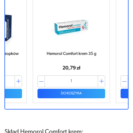
zopków
Hemorol Comfort krem 35 g
HEM
20,79 zł
DO KOSZYKA
Skład Hemorol Comfort krem: