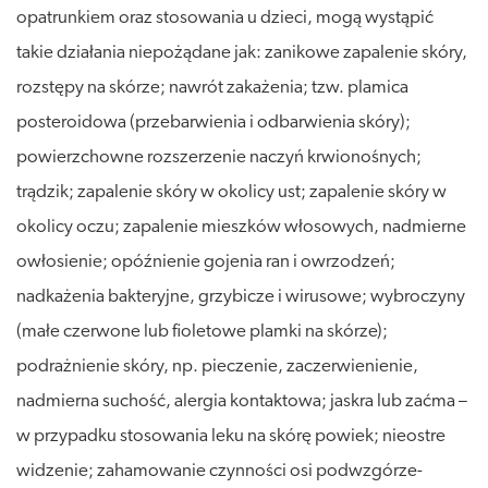
opatrunkiem oraz stosowania u dzieci, mogą wystąpić
takie działania niepożądane jak: zanikowe zapalenie skóry,
rozstępy na skórze; nawrót zakażenia; tzw. plamica
posteroidowa (przebarwienia i odbarwienia skóry);
powierzchowne rozszerzenie naczyń krwionośnych;
trądzik; zapalenie skóry w okolicy ust; zapalenie skóry w
okolicy oczu; zapalenie mieszków włosowych, nadmierne
owłosienie; opóźnienie gojenia ran i owrzodzeń;
nadkażenia bakteryjne, grzybicze i wirusowe; wybroczyny
(małe czerwone lub fioletowe plamki na skórze);
podrażnienie skóry, np. pieczenie, zaczerwienienie,
nadmierna suchość, alergia kontaktowa; jaskra lub zaćma –
w przypadku stosowania leku na skórę powiek; nieostre
widzenie; zahamowanie czynności osi podwzgórze-