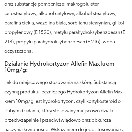
oraz substancje pomocnicze: makrogolu eter
cetostearylowy, alkohol cetylowy, alkohol stearylowy,
parafina ciekła, wazelina biała, sorbitanu stearynian, glikol
propylenowy (E 1520), metylu parahydroksybenzoesan (E
218), propylu parahydroksybenzoesan (E 216), woda
oczyszczona.
Działanie Hydrokortyzon Allefin Max krem
10mg/g:
Lek do miejscowego stosowania na skórę. Substancją
czynną produktu leczniczego Hydrokortyzon Allefin Max
krem 10mg/g jest hydrokortyzon, czyli kortykosteroid o
słabym działaniu, który stosowany miejscowo działa
przeciwzapalnie i przeciwświądowo oraz obkurcza
naczynia krwionośne. Wskazaniem do jego stosowania są