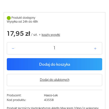
Produkt dostępny
Wysyłka od 24h do 48h
17,95 zł
/
szt.
+
koszty wysyłki
Dodaj do koszyka
Dodaj do ulubionych
Producent:
Hasco-Lek
Kod produktu:
43558
Produkt leczniczy Hydrokortyzon Allefin Max krem 10mg/g wskazany