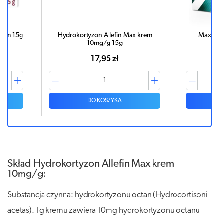
rem 15g
Hydrokortyzon Allefin Max krem
Maxico
10mg/g 15g
17,95 zł
DO KOSZYKA
Skład Hydrokortyzon Allefin Max krem
10mg/g:
Substancja czynna: hydrokortyzonu octan (Hydrocortisoni
acetas). 1g kremu zawiera 10mg hydrokortyzonu octanu