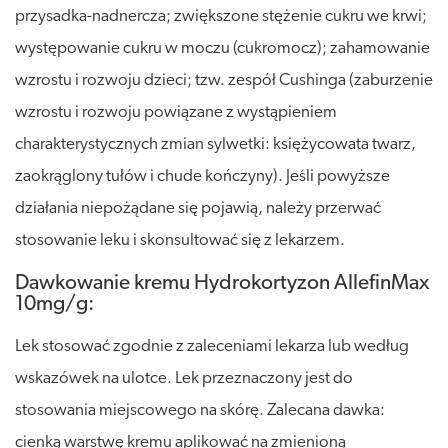
przysadka-nadnercza; zwiększone stężenie cukru we krwi;
występowanie cukru w moczu (cukromocz); zahamowanie
wzrostu i rozwoju dzieci; tzw. zespół Cushinga (zaburzenie
wzrostu i rozwoju powiązane z wystąpieniem
charakterystycznych zmian sylwetki: księżycowata twarz,
zaokrąglony tułów i chude kończyny). Jeśli powyższe
działania niepożądane się pojawią, należy przerwać
stosowanie leku i skonsultować się z lekarzem.
Dawkowanie kremu Hydrokortyzon AllefinMax
10mg/g:
Lek stosować zgodnie z zaleceniami lekarza lub według
wskazówek na ulotce. Lek przeznaczony jest do
stosowania miejscowego na skórę. Zalecana dawka:
cienką warstwę kremu aplikować na zmienioną