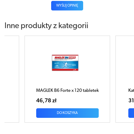
WYŚLIJ OPINIĘ
Inne produkty z kategorii
etek
Katelin MAG B6 x 100 kapsułek
MA
31,56 zł
30
DO KOSZYKA