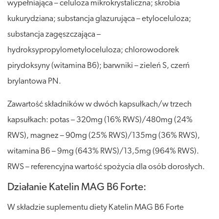
wypełniająca – celuloza mikrokrystaliczna; skrobia
kukurydziana; substancja glazurująca – etyloceluloza;
substancja zagęszczająca –
hydroksypropylometyloceluloza; chlorowodorek
pirydoksyny (witamina B6); barwniki – zieleń S, czerń
brylantowa PN.
Zawartość składników w dwóch kapsułkach/w trzech
kapsułkach: potas – 320mg (16% RWS)/480mg (24%
RWS), magnez – 90mg (25% RWS)/135mg (36% RWS),
witamina B6 – 9mg (643% RWS)/13,5mg (964% RWS).
RWS – referencyjna wartość spożycia dla osób dorosłych.
Działanie Katelin MAG B6 Forte:
W składzie suplementu diety Katelin MAG B6 Forte