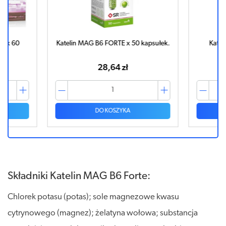
 x 60
Katelin MAG B6 FORTE x 50 kapsułek.
Kateli
28,64 zł
DO KOSZYKA
Składniki Katelin MAG B6 Forte:
Chlorek potasu (potas); sole magnezowe kwasu
cytrynowego (magnez); żelatyna wołowa; substancja