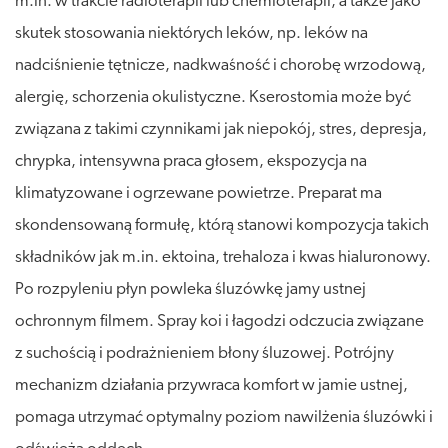
m.in. w trakcie radioterapii lub chemioterapii, a także jako
skutek stosowania niektórych leków, np. leków na
nadciśnienie tętnicze, nadkwaśność i chorobę wrzodową,
alergię, schorzenia okulistyczne. Kserostomia może być
związana z takimi czynnikami jak niepokój, stres, depresja,
chrypka, intensywna praca głosem, ekspozycja na
klimatyzowane i ogrzewane powietrze. Preparat ma
skondensowaną formułę, którą stanowi kompozycja takich
składników jak m.in. ektoina, trehaloza i kwas hialuronowy.
Po rozpyleniu płyn powleka śluzówkę jamy ustnej
ochronnym filmem. Spray koi i łagodzi odczucia związane
z suchością i podrażnieniem błony śluzowej. Potrójny
mechanizm działania przywraca komfort w jamie ustnej,
pomaga utrzymać optymalny poziom nawilżenia śluzówki i