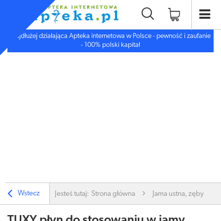
Najdłużej działająca Apteka internetowa w Polsce - pewność i zaufanie
- 100% polski kapitał
Wstecz
Jesteś tutaj:
Strona główna
Jama ustna, zęby
TUXY płyn do stosowaniu w jamy