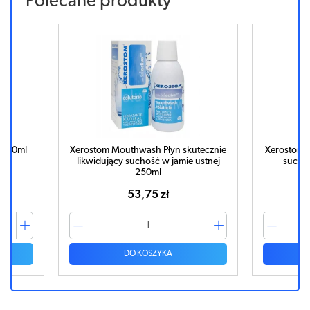
Polecane produkty
ej 40ml
Xerostom Mouthwash Płyn skutecznie
Xerostom P
likwidujący suchość w jamie ustnej
suchoś
250ml
53,75 zł
DO KOSZYKA