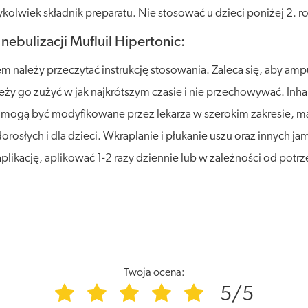
olwiek składnik preparatu. Nie stosować u dzieci poniżej 2. ro
nebulizacji Mufluil Hipertonic:
 należy przeczytać instrukcję stosowania. Zaleca się, aby amp
leży go zużyć w jak najkrótszym czasie i nie przechowywać. Inh
i mogą być modyfikowane przez lekarza w szerokim zakresie, maj
osłych i dla dzieci. Wkraplanie i płukanie uszu oraz innych ja
ikację, aplikować 1-2 razy dziennie lub w zależności od potrz
Twoja ocena:
5/5