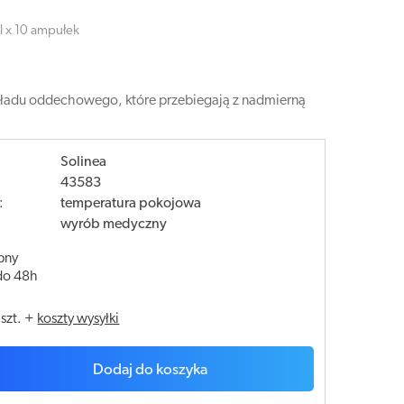
ml x 10 ampułek
 układu oddechowego, które przebiegają z nadmierną
Solinea
43583
:
temperatura pokojowa
wyrób medyczny
pny
do 48h
/
szt.
+
koszty wysyłki
Dodaj do koszyka