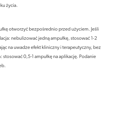
ku życia.
ułkę otworzyć bezpośrednio przed użyciem. Jeśli
alacja: nebulizować jedną ampułkę, stosować 1-2
ąc na uwadze efekt kliniczny i terapeutyczny, bez
m: stosować 0,5-1 ampułkę na aplikację. Podanie
eb.