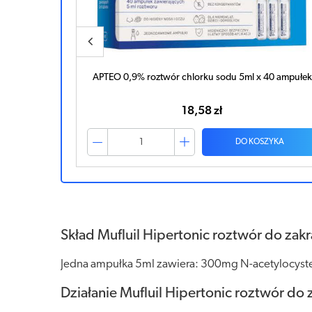
40 ampułek
Mufluil Hipertonic roztwór do zakrapiania i nebulizacj
5ml x 10 ampułek
48,76 zł
ZYKA
DO KOSZYKA
Skład Mufluil Hipertonic roztwór do zakra
Jedna ampułka 5ml zawiera: 300mg N-acetylocyste
Działanie Mufluil Hipertonic roztwór do z