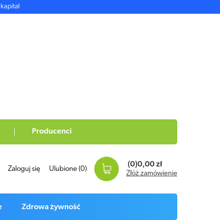
kapitał
Producenci
(0)
0,00 zł
Zaloguj się
Ulubione
(0)
Złóż zamówienie
e
Zdrowa żywność