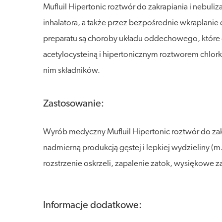
Mufluil Hipertonic roztwór do zakrapiania i nebul
inhalatora, a także przez bezpośrednie wkraplani
preparatu są choroby układu oddechowego, które cha
acetylocysteiną i hipertonicznym roztworem chlork
nim składników.
Zastosowanie:
Wyrób medyczny Mufluil Hipertonic roztwór do zak
nadmierną produkcją gęstej i lepkiej wydzieliny (m
rozstrzenie oskrzeli, zapalenie zatok, wysiękowe z
Informacje dodatkowe: