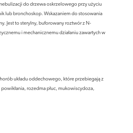
 nebulizacji do drzewa oskrzelowego przy użyciu
ewnik lub bronchoskop. Wskazaniem do stosowania
. Jest to sterylny, buforowany roztwór z N-
i fizycznemu i mechanicznemu działaniu zawartych w
 chorób układu oddechowego, które przebiegają z
jego powikłania, rozedma płuc, mukowiscydoza,