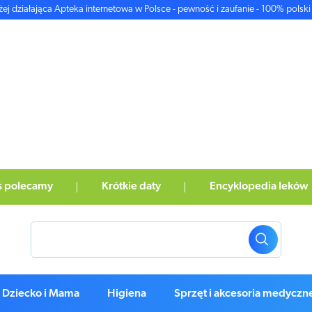
żej działająca Apteka internetowa w Polsce - pewność i zaufanie - 100% polski 
ś polecamy
Krótkie daty
Encyklopedia leków
Dziecko i Mama
Higiena
Sprzęt i akcesoria medyczn