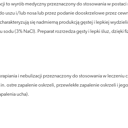
izacji to wyrób medyczny przeznaczony do stosowania w postaci
e do uszu i/lub nosa lub przez podanie dooskrzelowe przez c
rakteryzują się nadmierną produkcją gęstej i lepkiej wydzieliny
u sodu (3% NaCl). Preparat rozrzedza gęsty i lepki śluz, dzięk
rapiania i nebulizacji przeznaczony do stosowania w leczeniu
.in. ostre zapalenie oskrzeli, przewlekłe zapalenie oskrzeli i 
apalenia ucha).