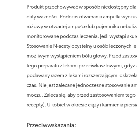
Produkt przechowywać w sposób niedostępny dla dz
daty ważności. Podczas otwierania ampułki wyczuw
różowy w otwartej ampułce lub pojemniku nebulizat
monitorowane podczas leczenia. Jeśli wystąpi skur
Stosowanie N-acetylocysteiny u osób leczonych lek
możliwym wystąpieniem bólu głowy. Przed zastosow
tego preparatu z lekami przeciwkaszlowymi, gdyż 
podawany razem z lekami rozszerzającymi oskrzela,
czas. Nie jest zalecane jednoczesne stosowanie an
moczu. Zaleca się, aby przed zastosowaniem tego pr
recepty). U kobiet w okresie ciąży i karmienia pi
Przeciwwskazania: