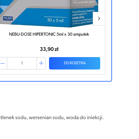
Nebu Pulmo 3% roztwór do nebulizacji 5ml x 20 sztuk
APTEO 0,9
45,36 zł
DO KOSZYKA
lenek sodu, wersenian sodu, woda do iniekcji.