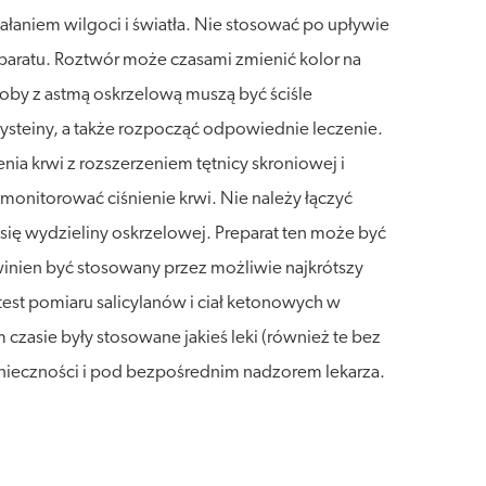
łaniem wilgoci i światła. Nie stosować po upływie
paratu. Roztwór może czasami zmienić kolor na
soby z astmą oskrzelową muszą być ściśle
cysteiny, a także rozpocząć odpowiednie leczenie.
ia krwi z rozszerzeniem tętnicy skroniowej i
onitorować ciśnienie krwi. Nie należy łączyć
ię wydzieliny oskrzelowej. Preparat ten może być
winien być stosowany przez możliwie najkrótszy
test pomiaru salicylanów i ciał ketonowych w
czasie były stosowane jakieś leki (również te bez
konieczności i pod bezpośrednim nadzorem lekarza.