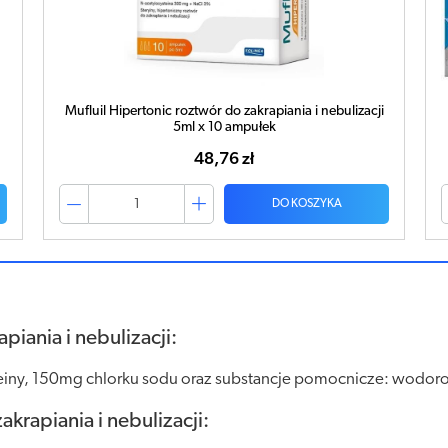
i
NEBU-DOSE HIPERTONIC 5ml x 30 ampułek
33,90 zł
DO KOSZYKA
piania i nebulizacji:
iny, 150mg chlorku sodu oraz substancje pomocnicze: wodorot
akrapiania i nebulizacji: