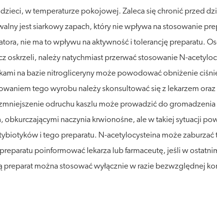
ieci, w temperaturze pokojowej. Zaleca się chronić przed dzia
alny jest siarkowy zapach, który nie wpływa na stosowanie pre
ora, nie ma to wpływu na aktywność i tolerancję preparatu. O
cz oskrzeli, należy natychmiast przerwać stosowanie N-acetylo
ami na bazie nitrogliceryny może powodować obniżenie ciśnien
aniem tego wyrobu należy skonsultować się z lekarzem oraz m
zmniejszenie odruchu kaszlu może prowadzić do gromadzenia s
 obkurczającymi naczynia krwionośne, ale w takiej sytuacji po
tybiotyków i tego preparatu. N-acetylocysteina może zaburzać 
eparatu poinformować lekarza lub farmaceutę, jeśli w ostatnim 
ersią preparat można stosować wyłącznie w razie bezwzględnej 