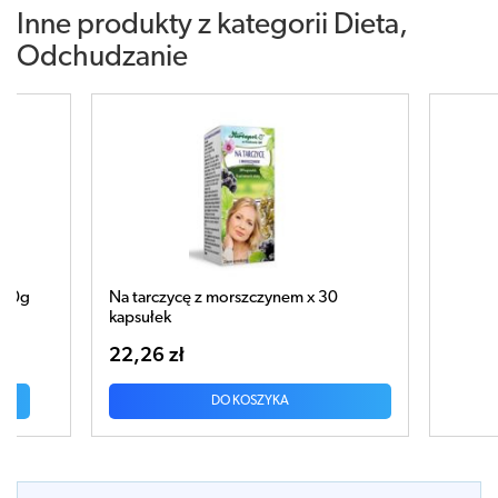
Inne produkty z kategorii
Dieta,
Odchudzanie
orszczynem x 30
Gurmar x 90 kapsułek
47,99 zł
 KOSZYKA
DO KOSZYKA