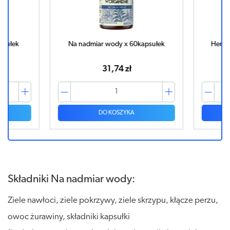
ułek
Na nadmiar wody x 60kapsułek
Herbatk
orga
31,74 zł
DO KOSZYKA
Składniki Na nadmiar wody:
Ziele nawłoci, ziele pokrzywy, ziele skrzypu, kłącze perzu,
owoc żurawiny, składniki kapsułki