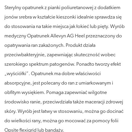
Sterylny opatrunek z pianki poliuretanowej z dodatkiem
jonów srebra w kształcie kieszonki idealnie sprawdza się
do stosowania na takie miejsca jak łokieć lub pięty. Wyrób
medyczny Opatrunek Allevyn AG Heel przeznaczony do
opatrywania ran zakażonych. Produkt działa
przeciwbakteryjnie, zapewniając skuteczność wobec
szerokiego spektrum patogenów. Ponadto tworzy efekt
„wyściółki”. Opatrunek ma dobre właściwości
absorpcyjne, jest polecany do ran z umiarkowanym i
obfitym wysiękiem. Pomaga zapewniać wilgotne
środowisko ranie, przeciwdziała także maceracji zdrowej
skóry. Wyrób jest łatwy w stosowaniu, można go docinać
do wielkości rany, można go mocować za pomocy folii
Opsite flexigrid lub bandaży.