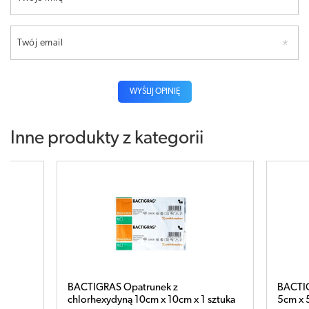
Twój email
WYŚLIJ OPINIĘ
Inne produkty z kategorii
z
BACTIGRAS opatrunek z chlorhexydyną
0cm x 1 sztuka
5cm x 5 cm x 1 sztuka