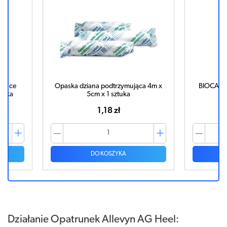
vance
Opaska dziana podtrzymująca 4m x
BIOCANT
tuka
5cm x 1 sztuka
1,18 zł
DO KOSZYKA
Działanie Opatrunek Allevyn AG Heel: