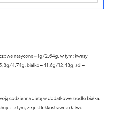
zczowe nasycone – 1g/2,64g, w tym: kwasy
5,8g/4,74g, białko – 41,6g/12,48g, sól –
woją codzienną dietę w dodatkowe źródło białka.
je się tym, że jest lekkostrawne i łatwo