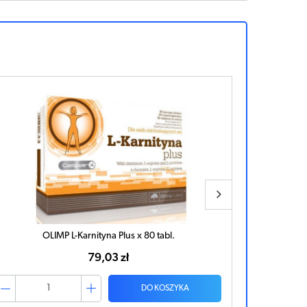
OLIMP L-Karnityna Plus x 80 tabl.
SF
79,03 zł
DO KOSZYKA