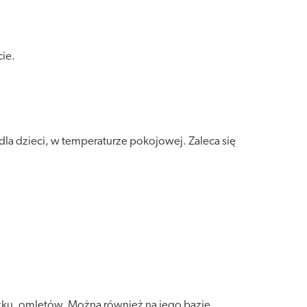
ie.
a dzieci, w temperaturze pokojowej. Zaleca się
rożku, omletów. Można również na jego bazie