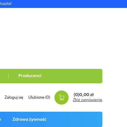
kapitał
Producenci
(0)
0,00 zł
Zaloguj się
Ulubione
(0)
Złóż zamówienie
e
Zdrowa żywność