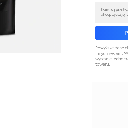
Dane są przetw
akceptujesz jej
Powyższe dane ni
innych reklam. W
wysłanie jednora
towaru.