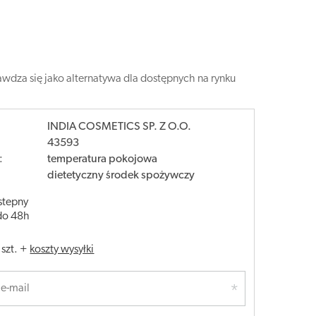
awdza się jako alternatywa dla dostępnych na rynku
INDIA COSMETICS SP. Z O.O.
43593
:
temperatura pokojowa
dietetyczny środek spożywczy
stepny
do 48h
/
szt.
+
koszty wysyłki