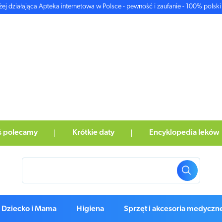
żej działająca Apteka internetowa w Polsce - pewność i zaufanie - 100% polski 
ś polecamy
Krótkie daty
Encyklopedia leków
Dziecko i Mama
Higiena
Sprzęt i akcesoria medyczn