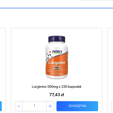
L-arginine 500mg x 250 kapsułek
77,43 zł
DO KOSZYKA