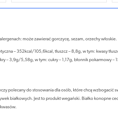
o alergenach: może zawierać gorczycę, sezam, orzechy włoskie.
czna – 352kcal/105,6kcal, tłuszcz – 8,8g, w tym: kwasy tłus
ry – 3,9g/5,58g, w tym: cukry – 1,17g, błonnik pokarmowy – 1
wczy polecany do stosowania dla osób, które chcą wzbogacić s
wek białkowych. Jest to produkt wegański. Białko konopne cechu
nokwasów.