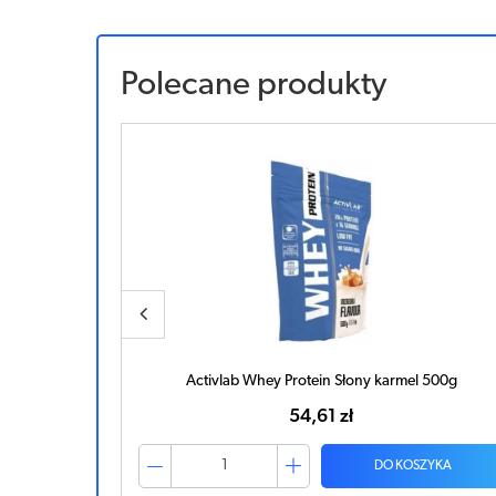
Polecane produkty
00g
Activlab Whey Protein Słony karmel 500g
54,61 zł
ZYKA
DO KOSZYKA