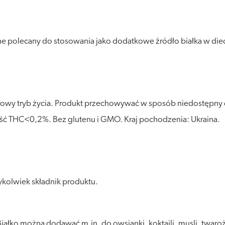
e polecany do stosowania jako dodatkowe źródło białka w diec
owy tryb życia. Produkt przechowywać w sposób niedostępny dl
tość THC<0,2%. Bez glutenu i GMO. Kraj pochodzenia: Ukraina.
kolwiek składnik produktu.
. Białko można dodawać m.in. do owsianki, koktajli, musli, twa