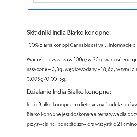
Składniki India Białko konopne:
100% ziarna konopi Cannabis sativa L. Informacje 
Wartość odżywcza w 100g/w 30g: wartość energety
nasycone – 0,3g, węglowodany – 18,6g, w tym: cuk
0,005g/0,0015g.
Działanie India Białko konopne:
India Białko konopne to dietetyczny środek spoży
Białko konopne jest doskonałą alternatywą dla odży
przyswajalne, ponadto zawiera wszystkie 21 ami