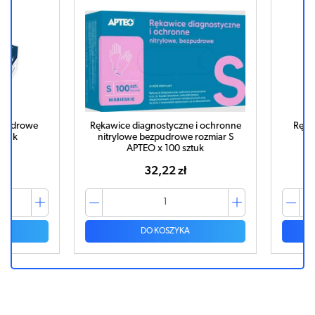
drowe
Rękawice diagnostyczne i ochronne
Rękawic
k
nitrylowe bezpudrowe rozmiar S
Eas
APTEO x 100 sztuk
32,22 zł
DO KOSZYKA