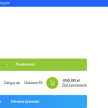
kapitał
Producenci
(0)
0,00 zł
Zaloguj się
Ulubione
(0)
Złóż zamówienie
e
Zdrowa żywność