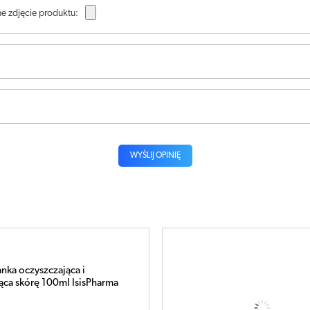
e zdjęcie produktu:
WYŚLIJ OPINIĘ
% Post Peeling regenerująco-
krem po peelingu 40ml