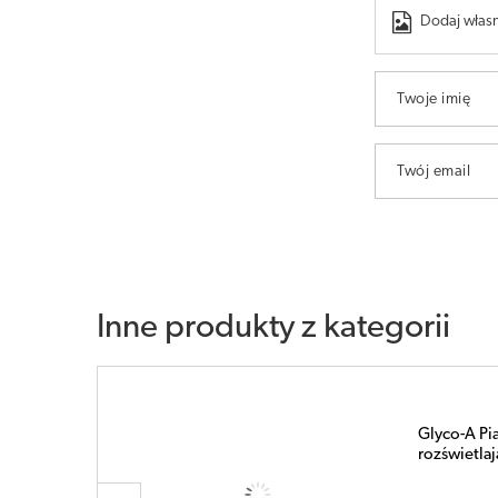
Dodaj własn
Twoje imię
Twój email
Inne produkty z kategorii
Glyco-A 25
arma
łagodzący 
IsisPharma