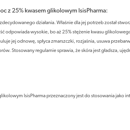
 noc z 25% kwasem glikolowym IsisPharma:
zdecydowanego działania. Właśnie dla jej potrzeb został stwo
ość odpowiada wysokie, bo aż 25% stężenie kwasu glikolowego
muluje jej odnowę, spłyca zmarszczki, rozjaśnia, usuwa przebarw
w. Stosowany regularnie sprawia, że skóra jest gładsza, ujędr
kolowym IsisPharma przeznaczony jest do stosowania jako int