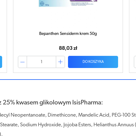
Bepanthen Sensiderm krem 20g
40,33 zł
DO KOSZYKA
 z 25% kwasem glikolowym IsisPharma:
Isodecyl Neopentanoate, Dimethicone, Mandelic Acid, PEG-100 S
Stearate, Sodium Hydroxide, Jojoba Esters, Helianthus Annuus
3.