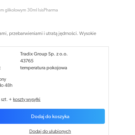
m glikolowym 30ml IsisPharma
i, przebarwieniami i utratą jędrności. Wysokie
Tradix Group Sp. z o.o.
43765
:
temperatura pokojowa
pny
do 48h
/
szt.
+
koszty wysyłki
Dodaj do koszyka
Dodaj do ulubionych