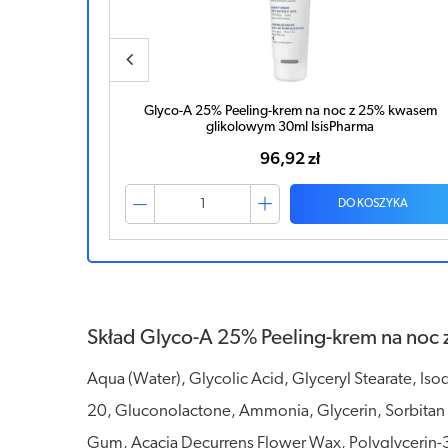
5% kwasem
Bepanthen Sensiderm krem 50g
88,03 zł
ZYKA
DO KOSZYKA
Skład Glyco-A 25% Peeling-krem na noc
Aqua (Water), Glycolic Acid, Glyceryl Stearate, 
20, Gluconolactone, Ammonia, Glycerin, Sorbitan 
Gum, Acacia Decurrens Flower Wax, Polyglycerin-