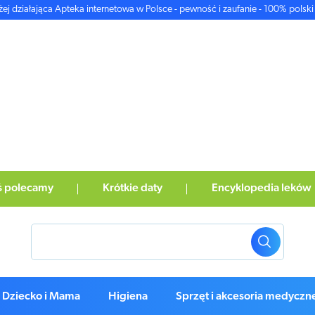
żej działająca Apteka internetowa w Polsce - pewność i zaufanie - 100% polski 
ś polecamy
Krótkie daty
Encyklopedia leków
Dziecko i Mama
Higiena
Sprzęt i akcesoria medyczn