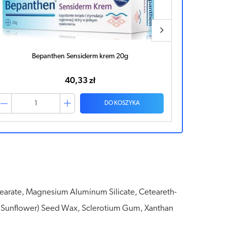
Bepanthen Tattoo maść pielęgnująca wytatuowaną
Glyco-A 
skórę 50g
51,51 zł
DO KOSZYKA
tearate, Magnesium Aluminum Silicate, Ceteareth-
 (Sunflower) Seed Wax, Sclerotium Gum, Xanthan