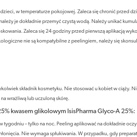
eci, w temperaturze pokojowej. Zaleca się chronić przed dział
u, należy je dokładnie przemyć czystą wodą. Należy unikać kumu
kowania. Zaleca się 24 godziny przed pierwszą aplikacją wykona
makologiczne nie są kompatybilne z peelingiem, należy się skon
olwiek składnik kosmetyku. Nie stosować u kobiet w ciąży. Nie 
na wrażliwą lub uczuloną skórę.
 25% kwasem glikolowym IsisPharma Glyco-A 25%:
 tygodniu – tylko na noc. Peeling aplikować na dokładnie oczy
hłonięcia. Nie wymaga spłukiwania. W przypadku, gdy preparat