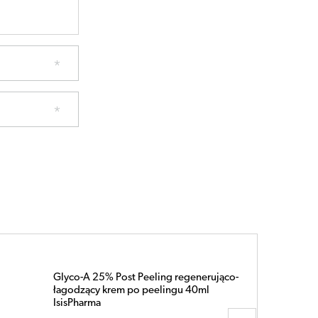
Glyco-A 5,5% Soft Peeling-krem na noc z
5,5% kwasem glikolowym 30ml
IsisPharma